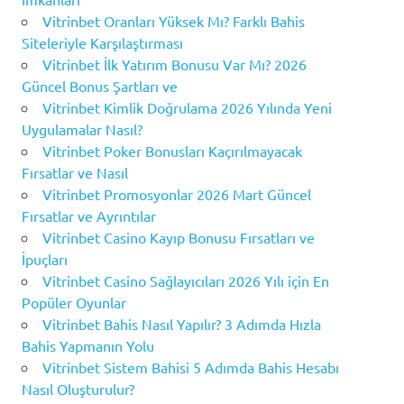
Vitrinbet Oranları Yüksek Mı? Farklı Bahis
Siteleriyle Karşılaştırması
Vitrinbet İlk Yatırım Bonusu Var Mı? 2026
Güncel Bonus Şartları ve
Vitrinbet Kimlik Doğrulama 2026 Yılında Yeni
Uygulamalar Nasıl?
Vitrinbet Poker Bonusları Kaçırılmayacak
Fırsatlar ve Nasıl
Vitrinbet Promosyonlar 2026 Mart Güncel
Fırsatlar ve Ayrıntılar
Vitrinbet Casino Kayıp Bonusu Fırsatları ve
İpuçları
Vitrinbet Casino Sağlayıcıları 2026 Yılı için En
Popüler Oyunlar
Vitrinbet Bahis Nasıl Yapılır? 3 Adımda Hızla
Bahis Yapmanın Yolu
Vitrinbet Sistem Bahisi 5 Adımda Bahis Hesabı
Nasıl Oluşturulur?