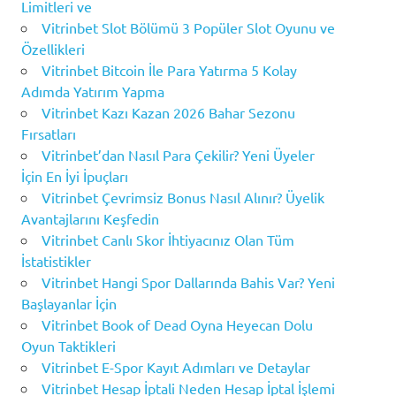
Limitleri ve
Vitrinbet Slot Bölümü 3 Popüler Slot Oyunu ve
Özellikleri
Vitrinbet Bitcoin İle Para Yatırma 5 Kolay
Adımda Yatırım Yapma
Vitrinbet Kazı Kazan 2026 Bahar Sezonu
Fırsatları
Vitrinbet’dan Nasıl Para Çekilir? Yeni Üyeler
İçin En İyi İpuçları
Vitrinbet Çevrimsiz Bonus Nasıl Alınır? Üyelik
Avantajlarını Keşfedin
Vitrinbet Canlı Skor İhtiyacınız Olan Tüm
İstatistikler
Vitrinbet Hangi Spor Dallarında Bahis Var? Yeni
Başlayanlar İçin
Vitrinbet Book of Dead Oyna Heyecan Dolu
Oyun Taktikleri
Vitrinbet E-Spor Kayıt Adımları ve Detaylar
Vitrinbet Hesap İptali Neden Hesap İptal İşlemi