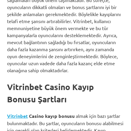
oyuncuların dikkatli olmaları ve bonus şartlarını iyi bir
şekilde anlamaları gerekmektedir. Böylelikle kayıplarını
telafi etme şansını artırabilirler. Vitrinbet, kullanıcı
memnuniyetine büyük önem vermekte ve bu tür
kampanyalarla oyuncularını desteklemektedir. Ayrıca,
mevcut bağlantının sağladığı bu fırsatlar, oyuncuların
daha fazla kazanma şansını artırırken, aynı zamanda
oyun deneyimlerini de zenginleştirmektedir. Böylece,
oyuncular uzun vadede daha fazla kazanç elde etme
olanağına sahip olmaktadırlar.
Vitrinbet Casino Kayıp
Bonusu Şartları
Vitrinbet
Casino kayıp bonusu
almak için bazı şartlar
bulunmaktadır. Bu şartlar, oyuncuların bonusu alabilmesi
için gerekli olan kriterleri belirlemektedir. Kayıp