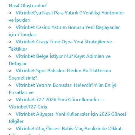
Nasıl Oluşturulur?
Vitrinbet’ya Nasıl Para Yatırılır? Yenilikçi Yöntemler
ve İpuçları
Vitrinbet Casino Yatırım Bonusu Yeni Başlayanlar
için 7 İpuçları
Vitrinbet Crazy Time Oyna Yeni Stratejiler ve
Taktikler
Vitrinbet Belge İstiyor Mu? Kayıt Adımları ve
Detaylar
Vitrinbet Spor Bahisleri Neden Bu Platformu
Seçmelisiniz?
Vitrinbet Yatırım Bonusları Nelerdir? Yılın En İyi
Fırsatları ve
Vitrinbet 727 2026 Yeni Güncellemeler –
Vitrinbet727 Giriş
Vitrinbet Altyapısı Yeni Kullanıcılar İçin 2026 Güncel
Bilgiler
Vitrinbet Maç Öncesi Bahis Maç Analizinde Dikkat