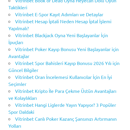
Vitrinbet Book of Dead Oyna Heyecan Dolu Oyun
Taktikleri
Vitrinbet E-Spor Kayıt Adımları ve Detaylar
Vitrinbet Hesap İptali Neden Hesap İptal İşlemi
Yapılmalı?
Vitrinbet Blackjack Oyna Yeni Başlayanlar İçin
İpuçları
Vitrinbet Poker Kayıp Bonusu Yeni Başlayanlar için
Avantajlar
Vitrinbet Spor Bahisleri Kayıp Bonusu 2026 Yılı için
Güncel Bilgiler
Vitrinbet Oran İncelemesi Kullanıcılar İçin En İyi
Seçimler
Vitrinbet Kripto İle Para Çekme Üstün Avantajları
ve Kolaylıkları
Vitrinbet Hangi Liglerde Yayın Yapıyor? 3 Popüler
Spor Daldaki
Vitrinbet Canlı Poker Kazanç Şansınızı Artırmanın
Yolları