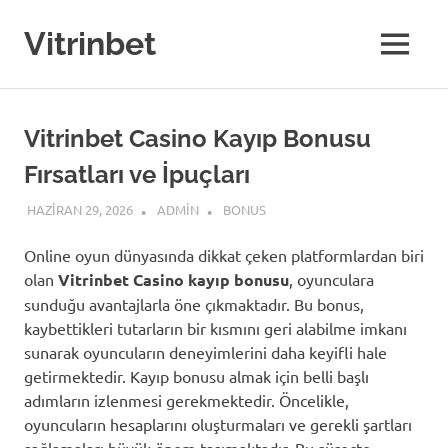
Skip
to
Vitrinbet
MENU
content
Vitrinbet Casino Kayıp Bonusu
Fırsatları ve İpuçları
HAZIRAN 29, 2026
ADMIN
BONUS
Online oyun dünyasında dikkat çeken platformlardan biri
olan
Vitrinbet Casino kayıp bonusu
, oyunculara
sunduğu avantajlarla öne çıkmaktadır. Bu bonus,
kaybettikleri tutarların bir kısmını geri alabilme imkanı
sunarak oyuncuların deneyimlerini daha keyifli hale
getirmektedir. Kayıp bonusu almak için belli başlı
adımların izlenmesi gerekmektedir. Öncelikle,
oyuncuların hesaplarını oluşturmaları ve gerekli şartları
sağlamaları büyük önem taşımaktadır. Bu süreçte,