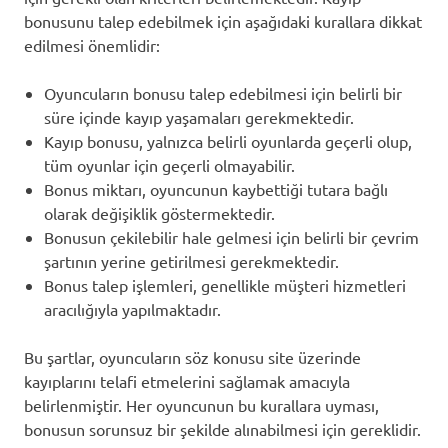
bonusunu talep edebilmek için aşağıdaki kurallara dikkat
edilmesi önemlidir:
Oyuncuların bonusu talep edebilmesi için belirli bir
süre içinde kayıp yaşamaları gerekmektedir.
Kayıp bonusu, yalnızca belirli oyunlarda geçerli olup,
tüm oyunlar için geçerli olmayabilir.
Bonus miktarı, oyuncunun kaybettiği tutara bağlı
olarak değişiklik göstermektedir.
Bonusun çekilebilir hale gelmesi için belirli bir çevrim
şartının yerine getirilmesi gerekmektedir.
Bonus talep işlemleri, genellikle müşteri hizmetleri
aracılığıyla yapılmaktadır.
Bu şartlar, oyuncuların söz konusu site üzerinde
kayıplarını telafi etmelerini sağlamak amacıyla
belirlenmiştir. Her oyuncunun bu kurallara uyması,
bonusun sorunsuz bir şekilde alınabilmesi için gereklidir.