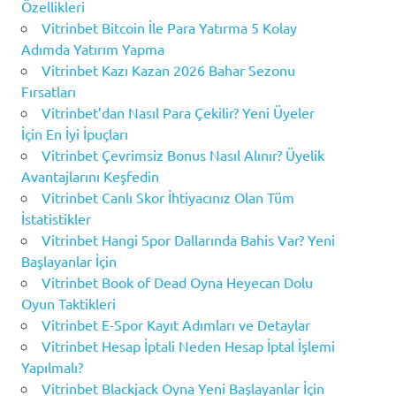
Özellikleri
Vitrinbet Bitcoin İle Para Yatırma 5 Kolay
Adımda Yatırım Yapma
Vitrinbet Kazı Kazan 2026 Bahar Sezonu
Fırsatları
Vitrinbet’dan Nasıl Para Çekilir? Yeni Üyeler
İçin En İyi İpuçları
Vitrinbet Çevrimsiz Bonus Nasıl Alınır? Üyelik
Avantajlarını Keşfedin
Vitrinbet Canlı Skor İhtiyacınız Olan Tüm
İstatistikler
Vitrinbet Hangi Spor Dallarında Bahis Var? Yeni
Başlayanlar İçin
Vitrinbet Book of Dead Oyna Heyecan Dolu
Oyun Taktikleri
Vitrinbet E-Spor Kayıt Adımları ve Detaylar
Vitrinbet Hesap İptali Neden Hesap İptal İşlemi
Yapılmalı?
Vitrinbet Blackjack Oyna Yeni Başlayanlar İçin