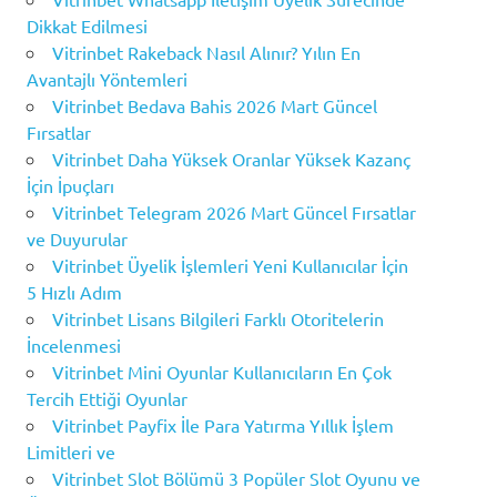
Dikkat Edilmesi
Vitrinbet Rakeback Nasıl Alınır? Yılın En
Avantajlı Yöntemleri
Vitrinbet Bedava Bahis 2026 Mart Güncel
Fırsatlar
Vitrinbet Daha Yüksek Oranlar Yüksek Kazanç
İçin İpuçları
Vitrinbet Telegram 2026 Mart Güncel Fırsatlar
ve Duyurular
Vitrinbet Üyelik İşlemleri Yeni Kullanıcılar İçin
5 Hızlı Adım
Vitrinbet Lisans Bilgileri Farklı Otoritelerin
İncelenmesi
Vitrinbet Mini Oyunlar Kullanıcıların En Çok
Tercih Ettiği Oyunlar
Vitrinbet Payfix İle Para Yatırma Yıllık İşlem
Limitleri ve
Vitrinbet Slot Bölümü 3 Popüler Slot Oyunu ve