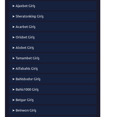
➤ Ajaxbet Giriş
➤ Sheratonking Giriş
➤ Acarbet Giriş
➤ Orisbet Giriş
➤ Alobet Giriş
➤ Tamambet Giriş
➤ Alfabahis Giriş
➤ Bahisbudur Giriş
➤ Bahis1000 Giriş
➤ Betgar Giriş
➤ Beinwon Giriş