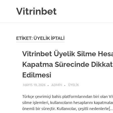
Skip
Vitrinbet
to
content
ETIKET:
ÜYELIK İPTALI
Vitrinbet Üyelik Silme Hes
Kapatma Sürecinde Dikkat
Edilmesi
MAYIS 19, 2026
ADMIN
ÜYELIK
Türkçe çevrimiçi bahis platformlarından biri olan Vi
silme işlemleri, kullanıcıların hesaplarını kapatmala
önemli bir süreçtir. Kullanıcılar, çeşitli nedenlerle[