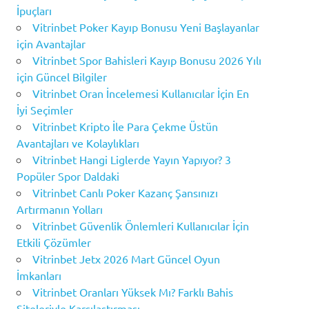
İpuçları
Vitrinbet Poker Kayıp Bonusu Yeni Başlayanlar
için Avantajlar
Vitrinbet Spor Bahisleri Kayıp Bonusu 2026 Yılı
için Güncel Bilgiler
Vitrinbet Oran İncelemesi Kullanıcılar İçin En
İyi Seçimler
Vitrinbet Kripto İle Para Çekme Üstün
Avantajları ve Kolaylıkları
Vitrinbet Hangi Liglerde Yayın Yapıyor? 3
Popüler Spor Daldaki
Vitrinbet Canlı Poker Kazanç Şansınızı
Artırmanın Yolları
Vitrinbet Güvenlik Önlemleri Kullanıcılar İçin
Etkili Çözümler
Vitrinbet Jetx 2026 Mart Güncel Oyun
İmkanları
Vitrinbet Oranları Yüksek Mı? Farklı Bahis
Siteleriyle Karşılaştırması