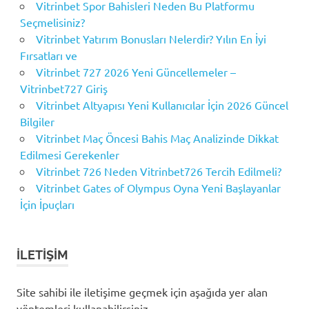
Vitrinbet Spor Bahisleri Neden Bu Platformu
Seçmelisiniz?
Vitrinbet Yatırım Bonusları Nelerdir? Yılın En İyi
Fırsatları ve
Vitrinbet 727 2026 Yeni Güncellemeler –
Vitrinbet727 Giriş
Vitrinbet Altyapısı Yeni Kullanıcılar İçin 2026 Güncel
Bilgiler
Vitrinbet Maç Öncesi Bahis Maç Analizinde Dikkat
Edilmesi Gerekenler
Vitrinbet 726 Neden Vitrinbet726 Tercih Edilmeli?
Vitrinbet Gates of Olympus Oyna Yeni Başlayanlar
İçin İpuçları
İLETIŞIM
Site sahibi ile iletişime geçmek için aşağıda yer alan
yöntemleri kullanabilirsiniz.