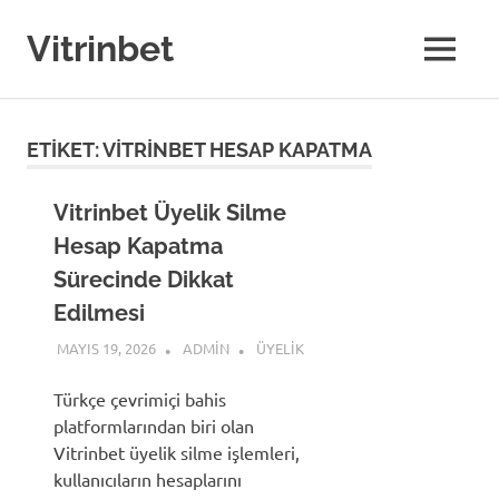
Skip
to
Vitrinbet
MENU
content
ETIKET:
VITRINBET HESAP KAPATMA
Vitrinbet Üyelik Silme
Hesap Kapatma
Sürecinde Dikkat
Edilmesi
MAYIS 19, 2026
ADMIN
ÜYELIK
Türkçe çevrimiçi bahis
platformlarından biri olan
Vitrinbet üyelik silme işlemleri,
kullanıcıların hesaplarını