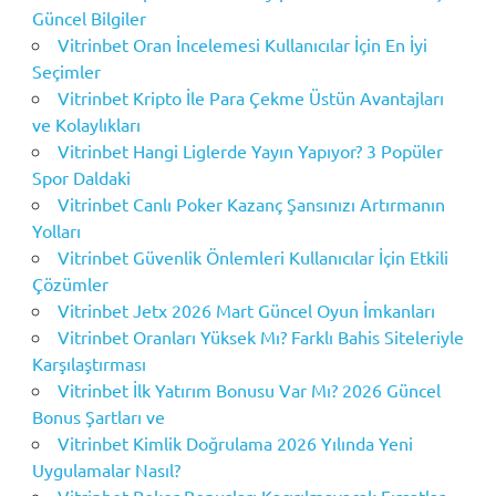
Güncel Bilgiler
Vitrinbet Oran İncelemesi Kullanıcılar İçin En İyi
Seçimler
Vitrinbet Kripto İle Para Çekme Üstün Avantajları
ve Kolaylıkları
Vitrinbet Hangi Liglerde Yayın Yapıyor? 3 Popüler
Spor Daldaki
Vitrinbet Canlı Poker Kazanç Şansınızı Artırmanın
Yolları
Vitrinbet Güvenlik Önlemleri Kullanıcılar İçin Etkili
Çözümler
Vitrinbet Jetx 2026 Mart Güncel Oyun İmkanları
Vitrinbet Oranları Yüksek Mı? Farklı Bahis Siteleriyle
Karşılaştırması
Vitrinbet İlk Yatırım Bonusu Var Mı? 2026 Güncel
Bonus Şartları ve
Vitrinbet Kimlik Doğrulama 2026 Yılında Yeni
Uygulamalar Nasıl?