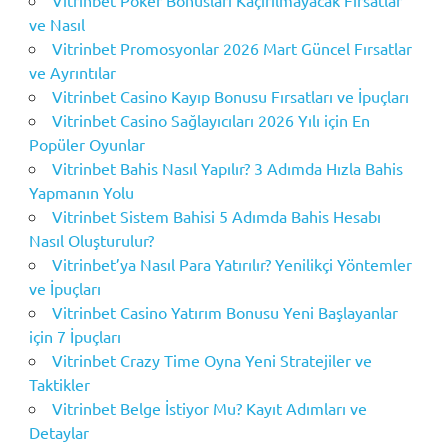
Vitrinbet Poker Bonusları Kaçırılmayacak Fırsatlar
ve Nasıl
Vitrinbet Promosyonlar 2026 Mart Güncel Fırsatlar
ve Ayrıntılar
Vitrinbet Casino Kayıp Bonusu Fırsatları ve İpuçları
Vitrinbet Casino Sağlayıcıları 2026 Yılı için En
Popüler Oyunlar
Vitrinbet Bahis Nasıl Yapılır? 3 Adımda Hızla Bahis
Yapmanın Yolu
Vitrinbet Sistem Bahisi 5 Adımda Bahis Hesabı
Nasıl Oluşturulur?
Vitrinbet’ya Nasıl Para Yatırılır? Yenilikçi Yöntemler
ve İpuçları
Vitrinbet Casino Yatırım Bonusu Yeni Başlayanlar
için 7 İpuçları
Vitrinbet Crazy Time Oyna Yeni Stratejiler ve
Taktikler
Vitrinbet Belge İstiyor Mu? Kayıt Adımları ve
Detaylar