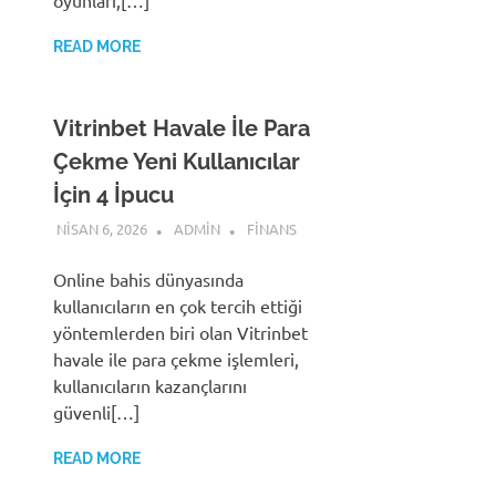
READ MORE
Vitrinbet Havale İle Para
Çekme Yeni Kullanıcılar
İçin 4 İpucu
NISAN 6, 2026
ADMIN
FINANS
Online bahis dünyasında
kullanıcıların en çok tercih ettiği
yöntemlerden biri olan Vitrinbet
havale ile para çekme işlemleri,
kullanıcıların kazançlarını
güvenli[…]
READ MORE