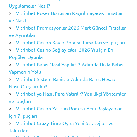
Uygulamalar Nasıl?
Vitrinbet Poker Bonusları Kaçırılmayacak Fırsatlar
ve Nasıl
Vitrinbet Promosyonlar 2026 Mart Güncel Fırsatlar
ve Ayrıntılar
Vitrinbet Casino Kayıp Bonusu Fırsatları ve İpuçları
Vitrinbet Casino Sağlayıcıları 2026 Yılı için En
Popüler Oyunlar
Vitrinbet Bahis Nasıl Yapılır? 3 Adımda Hızla Bahis
Yapmanın Yolu
Vitrinbet Sistem Bahisi 5 Adımda Bahis Hesabı
Nasıl Oluşturulur?
Vitrinbet’ya Nasıl Para Yatırılır? Yenilikçi Yöntemler
ve İpuçları
Vitrinbet Casino Yatırım Bonusu Yeni Başlayanlar
için 7 İpuçları
Vitrinbet Crazy Time Oyna Yeni Stratejiler ve
Taktikler