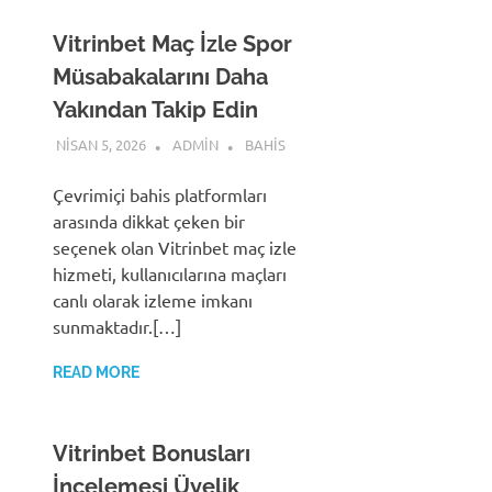
Vitrinbet Maç İzle Spor
Müsabakalarını Daha
Yakından Takip Edin
NISAN 5, 2026
ADMIN
BAHIS
Çevrimiçi bahis platformları
arasında dikkat çeken bir
seçenek olan Vitrinbet maç izle
hizmeti, kullanıcılarına maçları
canlı olarak izleme imkanı
sunmaktadır.[…]
READ MORE
Vitrinbet Bonusları
İncelemesi Üyelik