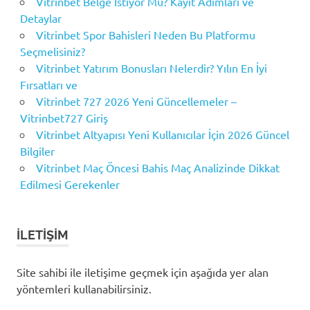
Vitrinbet Belge İstiyor Mu? Kayıt Adımları ve
Detaylar
Vitrinbet Spor Bahisleri Neden Bu Platformu
Seçmelisiniz?
Vitrinbet Yatırım Bonusları Nelerdir? Yılın En İyi
Fırsatları ve
Vitrinbet 727 2026 Yeni Güncellemeler –
Vitrinbet727 Giriş
Vitrinbet Altyapısı Yeni Kullanıcılar İçin 2026 Güncel
Bilgiler
Vitrinbet Maç Öncesi Bahis Maç Analizinde Dikkat
Edilmesi Gerekenler
İLETIŞIM
Site sahibi ile iletişime geçmek için aşağıda yer alan
yöntemleri kullanabilirsiniz.