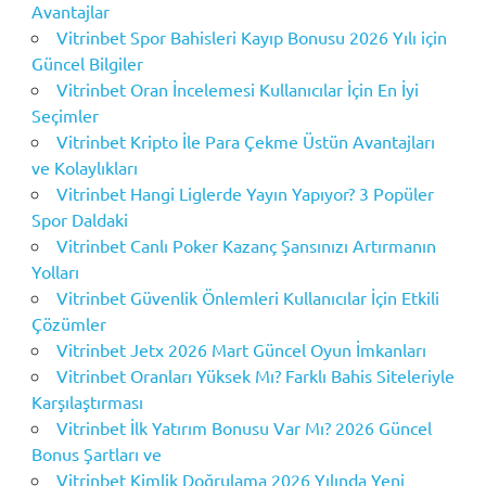
Avantajlar
Vitrinbet Spor Bahisleri Kayıp Bonusu 2026 Yılı için
Güncel Bilgiler
Vitrinbet Oran İncelemesi Kullanıcılar İçin En İyi
Seçimler
Vitrinbet Kripto İle Para Çekme Üstün Avantajları
ve Kolaylıkları
Vitrinbet Hangi Liglerde Yayın Yapıyor? 3 Popüler
Spor Daldaki
Vitrinbet Canlı Poker Kazanç Şansınızı Artırmanın
Yolları
Vitrinbet Güvenlik Önlemleri Kullanıcılar İçin Etkili
Çözümler
Vitrinbet Jetx 2026 Mart Güncel Oyun İmkanları
Vitrinbet Oranları Yüksek Mı? Farklı Bahis Siteleriyle
Karşılaştırması
Vitrinbet İlk Yatırım Bonusu Var Mı? 2026 Güncel
Bonus Şartları ve
Vitrinbet Kimlik Doğrulama 2026 Yılında Yeni