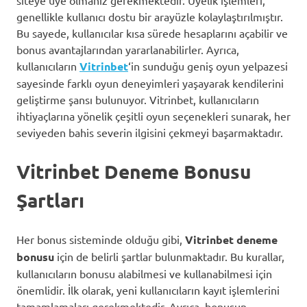
genellikle kullanıcı dostu bir arayüzle kolaylaştırılmıştır.
Bu sayede, kullanıcılar kısa sürede hesaplarını açabilir ve
bonus avantajlarından yararlanabilirler. Ayrıca,
kullanıcıların
Vitrinbet
‘in sunduğu geniş oyun yelpazesi
sayesinde farklı oyun deneyimleri yaşayarak kendilerini
geliştirme şansı bulunuyor. Vitrinbet, kullanıcıların
ihtiyaçlarına yönelik çeşitli oyun seçenekleri sunarak, her
seviyeden bahis severin ilgisini çekmeyi başarmaktadır.
Vitrinbet Deneme Bonusu
Şartları
Her bonus sisteminde olduğu gibi,
Vitrinbet deneme
bonusu
için de belirli şartlar bulunmaktadır. Bu kurallar,
kullanıcıların bonusu alabilmesi ve kullanabilmesi için
önemlidir. İlk olarak, yeni kullanıcıların kayıt işlemlerini
tamamlamaları gerekmektedir. Ayrıca, bonusun