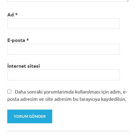
Ad
*
E-posta
*
İnternet sitesi
Daha sonraki yorumlarımda kullanılması için adım, e-
posta adresim ve site adresim bu tarayıcıya kaydedilsin.