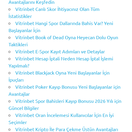
Avantajlarını Keşfedin
Vitrinbet Canlı Skor İhtiyacınız Olan Tüm
İstatistikler
Vitrinbet Hangi Spor Dallarında Bahis Var? Yeni
Başlayanlar İçin
Vitrinbet Book of Dead Oyna Heyecan Dolu Oyun
Taktikleri
Vitrinbet E-Spor Kayıt Adımları ve Detaylar
Vitrinbet Hesap İptali Neden Hesap İptal İşlemi
Yapılmalı?
Vitrinbet Blackjack Oyna Yeni Başlayanlar İçin
İpuçları
Vitrinbet Poker Kayıp Bonusu Yeni Başlayanlar için
Avantajlar
Vitrinbet Spor Bahisleri Kayıp Bonusu 2026 Yılı için
Güncel Bilgiler
Vitrinbet Oran İncelemesi Kullanıcılar İçin En İyi
Seçimler
Vitrinbet Kripto İle Para Çekme Üstün Avantajları