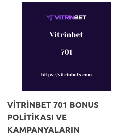
VİTRİNBET 701 BONUS
POLİTİKASI VE
KAMPANYALARIN