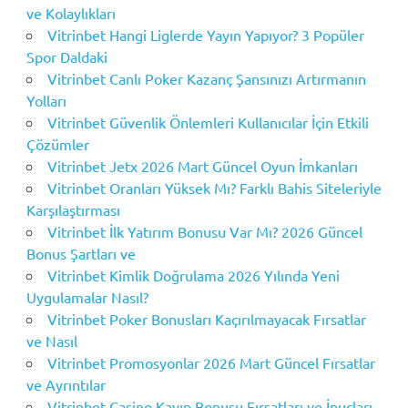
ve Kolaylıkları
Vitrinbet Hangi Liglerde Yayın Yapıyor? 3 Popüler
Spor Daldaki
Vitrinbet Canlı Poker Kazanç Şansınızı Artırmanın
Yolları
Vitrinbet Güvenlik Önlemleri Kullanıcılar İçin Etkili
Çözümler
Vitrinbet Jetx 2026 Mart Güncel Oyun İmkanları
Vitrinbet Oranları Yüksek Mı? Farklı Bahis Siteleriyle
Karşılaştırması
Vitrinbet İlk Yatırım Bonusu Var Mı? 2026 Güncel
Bonus Şartları ve
Vitrinbet Kimlik Doğrulama 2026 Yılında Yeni
Uygulamalar Nasıl?
Vitrinbet Poker Bonusları Kaçırılmayacak Fırsatlar
ve Nasıl
Vitrinbet Promosyonlar 2026 Mart Güncel Fırsatlar
ve Ayrıntılar
Vitrinbet Casino Kayıp Bonusu Fırsatları ve İpuçları