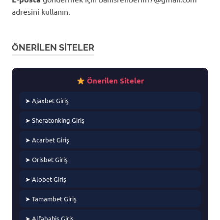
adresini kullanın.
ÖNERILEN SITELER
Önerilen Siteler
➤ Ajaxbet Giriş
➤ Sheratonking Giriş
➤ Acarbet Giriş
➤ Orisbet Giriş
➤ Alobet Giriş
➤ Tamambet Giriş
➤ Alfabahis Giriş