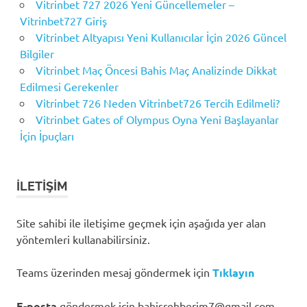
Vitrinbet 727 2026 Yeni Güncellemeler –
Vitrinbet727 Giriş
Vitrinbet Altyapısı Yeni Kullanıcılar İçin 2026 Güncel
Bilgiler
Vitrinbet Maç Öncesi Bahis Maç Analizinde Dikkat
Edilmesi Gerekenler
Vitrinbet 726 Neden Vitrinbet726 Tercih Edilmeli?
Vitrinbet Gates of Olympus Oyna Yeni Başlayanlar
İçin İpuçları
İLETIŞIM
Site sahibi ile iletişime geçmek için aşağıda yer alan
yöntemleri kullanabilirsiniz.
Teams üzerinden mesaj göndermek için
Tıklayın
E-posta
göndermek için
bahisrehberim7@gmail.com