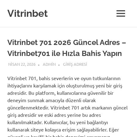
Skip
to
Vitrinbet
MENU
content
Vitrinbet 701 2026 Güncel Adres –
Vitrinbet701 ile Hızla Bahis Yapın
NISAN 22, 2026
ADMIN
GIRIŞ ADRESI
Vitrinbet 701, bahis severlerin ve oyun tutkunlarının
ihtiyaçlarını karşılamak için oluşturulmuş yeni bir giriş
adresidir. Bu platform, kullanıcılarına güvenilir bir
deneyim sunmak amacıyla düzenli olarak
güncellenmektedir. Vitrinbet 701 artık markanın güncel
giriş adresidir ve eski adres yerine bu adres
kullanılmaktadır. Kullanıcılar, bu yeni bağlantıyı
kullanarak siteye kolayca erişim sağlayabilirler. Eğer
güvenli ve keyifli bir bahis deneyimi arıyorsanız,