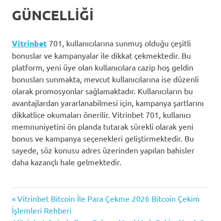
GÜNCELLİĞİ
Vitrinbet
701, kullanıcılarına sunmuş olduğu çeşitli
bonuslar ve kampanyalar ile dikkat çekmektedir. Bu
platform, yeni üye olan kullanıcılara cazip hoş geldin
bonusları sunmakta, mevcut kullanıcılarına ise düzenli
olarak promosyonlar sağlamaktadır. Kullanıcıların bu
avantajlardan yararlanabilmesi için, kampanya şartlarını
dikkatlice okumaları önerilir. Vitrinbet 701, kullanıcı
memnuniyetini ön planda tutarak sürekli olarak yeni
bonus ve kampanya seçenekleri geliştirmektedir. Bu
sayede, söz konusu adres üzerinden yapılan bahisler
daha kazançlı hale gelmektedir.
Vitrinbet
Previous
Yazı
Vitrinbet Bitcoin İle Para Çekme 2026 Bitcoin Çekim
701
Post:
İşlemleri Rehberi
Vitrinbet