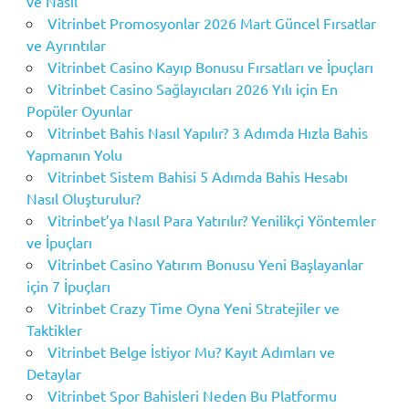
ve Nasıl
Vitrinbet Promosyonlar 2026 Mart Güncel Fırsatlar
ve Ayrıntılar
Vitrinbet Casino Kayıp Bonusu Fırsatları ve İpuçları
Vitrinbet Casino Sağlayıcıları 2026 Yılı için En
Popüler Oyunlar
Vitrinbet Bahis Nasıl Yapılır? 3 Adımda Hızla Bahis
Yapmanın Yolu
Vitrinbet Sistem Bahisi 5 Adımda Bahis Hesabı
Nasıl Oluşturulur?
Vitrinbet’ya Nasıl Para Yatırılır? Yenilikçi Yöntemler
ve İpuçları
Vitrinbet Casino Yatırım Bonusu Yeni Başlayanlar
için 7 İpuçları
Vitrinbet Crazy Time Oyna Yeni Stratejiler ve
Taktikler
Vitrinbet Belge İstiyor Mu? Kayıt Adımları ve
Detaylar
Vitrinbet Spor Bahisleri Neden Bu Platformu