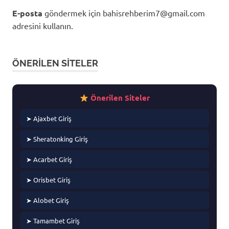
E-posta
göndermek için
bahisrehberim7@gmail.com
adresini kullanın.
ÖNERILEN SITELER
Önerilen Siteler
➤ Ajaxbet Giriş
➤ Sheratonking Giriş
➤ Acarbet Giriş
➤ Orisbet Giriş
➤ Alobet Giriş
➤ Tamambet Giriş