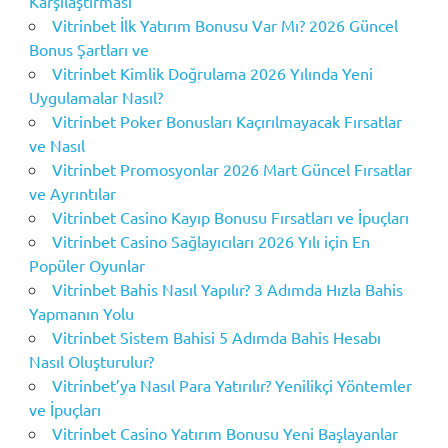
Karşılaştırması
Vitrinbet İlk Yatırım Bonusu Var Mı? 2026 Güncel
Bonus Şartları ve
Vitrinbet Kimlik Doğrulama 2026 Yılında Yeni
Uygulamalar Nasıl?
Vitrinbet Poker Bonusları Kaçırılmayacak Fırsatlar
ve Nasıl
Vitrinbet Promosyonlar 2026 Mart Güncel Fırsatlar
ve Ayrıntılar
Vitrinbet Casino Kayıp Bonusu Fırsatları ve İpuçları
Vitrinbet Casino Sağlayıcıları 2026 Yılı için En
Popüler Oyunlar
Vitrinbet Bahis Nasıl Yapılır? 3 Adımda Hızla Bahis
Yapmanın Yolu
Vitrinbet Sistem Bahisi 5 Adımda Bahis Hesabı
Nasıl Oluşturulur?
Vitrinbet’ya Nasıl Para Yatırılır? Yenilikçi Yöntemler
ve İpuçları
Vitrinbet Casino Yatırım Bonusu Yeni Başlayanlar