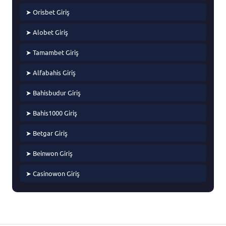
➤ Orisbet Giriş
➤ Alobet Giriş
➤ Tamambet Giriş
➤ Alfabahis Giriş
➤ Bahisbudur Giriş
➤ Bahis1000 Giriş
➤ Betgar Giriş
➤ Beinwon Giriş
➤ Casinowon Giriş