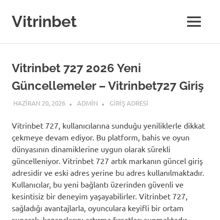
Skip
to
Vitrinbet
MENU
content
Vitrinbet 727 2026 Yeni
Güncellemeler – Vitrinbet727 Giriş
HAZIRAN 20, 2026
ADMIN
GIRIŞ ADRESI
Vitrinbet 727, kullanıcılarına sunduğu yeniliklerle dikkat
çekmeye devam ediyor. Bu platform, bahis ve oyun
dünyasının dinamiklerine uygun olarak sürekli
güncelleniyor. Vitrinbet 727 artık markanın güncel giriş
adresidir ve eski adres yerine bu adres kullanılmaktadır.
Kullanıcılar, bu yeni bağlantı üzerinden güvenli ve
kesintisiz bir deneyim yaşayabilirler. Vitrinbet 727,
sağladığı avantajlarla, oyunculara keyifli bir ortam
sunarak, kazançlarını artırma fırsatları sunmaktadır.