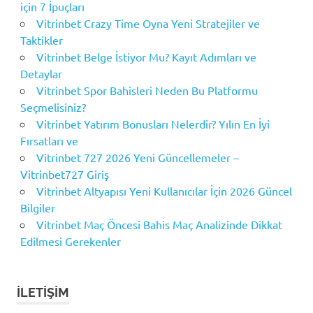
için 7 İpuçları
Vitrinbet Crazy Time Oyna Yeni Stratejiler ve
Taktikler
Vitrinbet Belge İstiyor Mu? Kayıt Adımları ve
Detaylar
Vitrinbet Spor Bahisleri Neden Bu Platformu
Seçmelisiniz?
Vitrinbet Yatırım Bonusları Nelerdir? Yılın En İyi
Fırsatları ve
Vitrinbet 727 2026 Yeni Güncellemeler –
Vitrinbet727 Giriş
Vitrinbet Altyapısı Yeni Kullanıcılar İçin 2026 Güncel
Bilgiler
Vitrinbet Maç Öncesi Bahis Maç Analizinde Dikkat
Edilmesi Gerekenler
İLETIŞIM