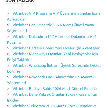
SON YAZILAR
Vitrinbet VIP Programı VIP Üyelerine Sunulan Eşsiz
Ayrıcalıklar
Vitrinbet Canlı Maç İzle 2026 Mart Güncel Yayın
Seçenekleri
Vitrinbet Dolandırıcı Mı? Vitrinbet Dolandırıcı Mı?
Kullanıcı
Vitrinbet Haftalık Bonus Yeni Üyeler İçin Avantajlar
Vitrinbet Megaways Oyunları Yeni Başlayanlar İçin
En İyi Taktikler
Vitrinbet Whatsapp İletişim Üyelik Sürecinde Dikkat
Edilmesi
Vitrinbet Rakeback Nasıl Alınır? Yılın En Avantajlı
Yöntemleri
Vitrinbet Bedava Bahis 2026 Mart Güncel Fırsatlar
Vitrinbet Daha Yüksek Oranlar Yüksek Kazanç İçin
İpuçları
Vitrinbet Telegram 2026 Mart Güncel Fırsatlar ve