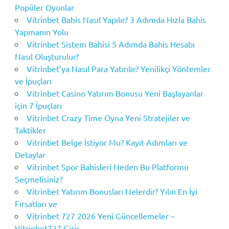
Popüler Oyunlar
Vitrinbet Bahis Nasıl Yapılır? 3 Adımda Hızla Bahis
Yapmanın Yolu
Vitrinbet Sistem Bahisi 5 Adımda Bahis Hesabı
Nasıl Oluşturulur?
Vitrinbet’ya Nasıl Para Yatırılır? Yenilikçi Yöntemler
ve İpuçları
Vitrinbet Casino Yatırım Bonusu Yeni Başlayanlar
için 7 İpuçları
Vitrinbet Crazy Time Oyna Yeni Stratejiler ve
Taktikler
Vitrinbet Belge İstiyor Mu? Kayıt Adımları ve
Detaylar
Vitrinbet Spor Bahisleri Neden Bu Platformu
Seçmelisiniz?
Vitrinbet Yatırım Bonusları Nelerdir? Yılın En İyi
Fırsatları ve
Vitrinbet 727 2026 Yeni Güncellemeler –
Vitrinbet727 Giriş