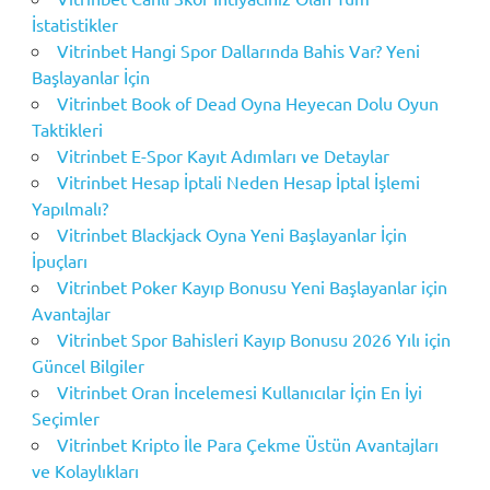
İstatistikler
Vitrinbet Hangi Spor Dallarında Bahis Var? Yeni
Başlayanlar İçin
Vitrinbet Book of Dead Oyna Heyecan Dolu Oyun
Taktikleri
Vitrinbet E-Spor Kayıt Adımları ve Detaylar
Vitrinbet Hesap İptali Neden Hesap İptal İşlemi
Yapılmalı?
Vitrinbet Blackjack Oyna Yeni Başlayanlar İçin
İpuçları
Vitrinbet Poker Kayıp Bonusu Yeni Başlayanlar için
Avantajlar
Vitrinbet Spor Bahisleri Kayıp Bonusu 2026 Yılı için
Güncel Bilgiler
Vitrinbet Oran İncelemesi Kullanıcılar İçin En İyi
Seçimler
Vitrinbet Kripto İle Para Çekme Üstün Avantajları
ve Kolaylıkları