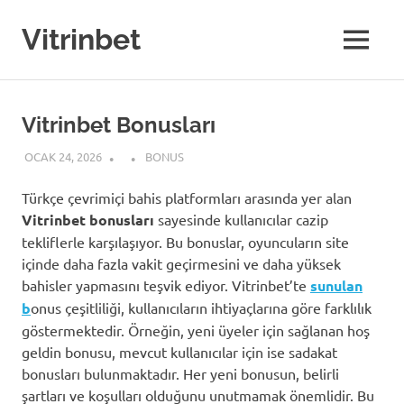
Skip
to
Vitrinbet
MENU
content
Vitrinbet Bonusları
OCAK 24, 2026
BONUS
Türkçe çevrimiçi bahis platformları arasında yer alan
Vitrinbet bonusları
sayesinde kullanıcılar cazip
tekliflerle karşılaşıyor. Bu bonuslar, oyuncuların site
içinde daha fazla vakit geçirmesini ve daha yüksek
bahisler yapmasını teşvik ediyor. Vitrinbet’te
sunulan
b
onus çeşitliliği, kullanıcıların ihtiyaçlarına göre farklılık
göstermektedir. Örneğin, yeni üyeler için sağlanan hoş
geldin bonusu, mevcut kullanıcılar için ise sadakat
bonusları bulunmaktadır. Her yeni bonusun, belirli
şartları ve koşulları olduğunu unutmamak önemlidir. Bu