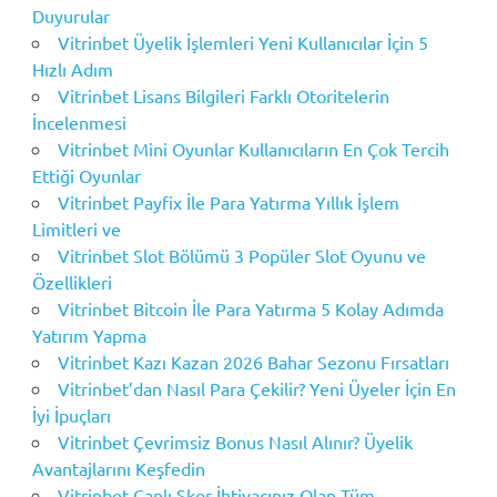
Duyurular
Vitrinbet Üyelik İşlemleri Yeni Kullanıcılar İçin 5
Hızlı Adım
Vitrinbet Lisans Bilgileri Farklı Otoritelerin
İncelenmesi
Vitrinbet Mini Oyunlar Kullanıcıların En Çok Tercih
Ettiği Oyunlar
Vitrinbet Payfix İle Para Yatırma Yıllık İşlem
Limitleri ve
Vitrinbet Slot Bölümü 3 Popüler Slot Oyunu ve
Özellikleri
Vitrinbet Bitcoin İle Para Yatırma 5 Kolay Adımda
Yatırım Yapma
Vitrinbet Kazı Kazan 2026 Bahar Sezonu Fırsatları
Vitrinbet’dan Nasıl Para Çekilir? Yeni Üyeler İçin En
İyi İpuçları
Vitrinbet Çevrimsiz Bonus Nasıl Alınır? Üyelik
Avantajlarını Keşfedin
Vitrinbet Canlı Skor İhtiyacınız Olan Tüm