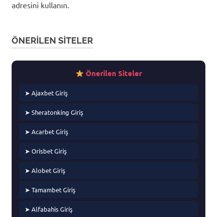
adresini kullanın.
ÖNERILEN SITELER
Önerilen Siteler
➤ Ajaxbet Giriş
➤ Sheratonking Giriş
➤ Acarbet Giriş
➤ Orisbet Giriş
➤ Alobet Giriş
➤ Tamambet Giriş
➤ Alfabahis Giriş