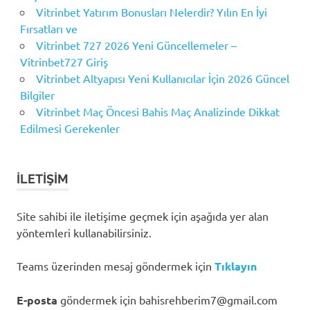
Vitrinbet Yatırım Bonusları Nelerdir? Yılın En İyi
Fırsatları ve
Vitrinbet 727 2026 Yeni Güncellemeler –
Vitrinbet727 Giriş
Vitrinbet Altyapısı Yeni Kullanıcılar İçin 2026 Güncel
Bilgiler
Vitrinbet Maç Öncesi Bahis Maç Analizinde Dikkat
Edilmesi Gerekenler
İLETIŞIM
Site sahibi ile iletişime geçmek için aşağıda yer alan
yöntemleri kullanabilirsiniz.
Teams üzerinden mesaj göndermek için
Tıklayın
E-posta
göndermek için
bahisrehberim7@gmail.com