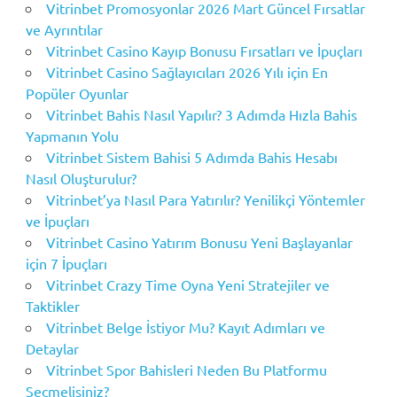
Vitrinbet Promosyonlar 2026 Mart Güncel Fırsatlar
ve Ayrıntılar
Vitrinbet Casino Kayıp Bonusu Fırsatları ve İpuçları
Vitrinbet Casino Sağlayıcıları 2026 Yılı için En
Popüler Oyunlar
Vitrinbet Bahis Nasıl Yapılır? 3 Adımda Hızla Bahis
Yapmanın Yolu
Vitrinbet Sistem Bahisi 5 Adımda Bahis Hesabı
Nasıl Oluşturulur?
Vitrinbet’ya Nasıl Para Yatırılır? Yenilikçi Yöntemler
ve İpuçları
Vitrinbet Casino Yatırım Bonusu Yeni Başlayanlar
için 7 İpuçları
Vitrinbet Crazy Time Oyna Yeni Stratejiler ve
Taktikler
Vitrinbet Belge İstiyor Mu? Kayıt Adımları ve
Detaylar
Vitrinbet Spor Bahisleri Neden Bu Platformu
Seçmelisiniz?