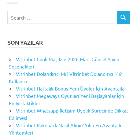
Search
SEARCH
for:
SON YAZILAR
Vitrinbet Canlı Maç İzle 2026 Mart Güncel Yayın
Seçenekleri
Vitrinbet Dolandırıcı Mı? Vitrinbet Dolandırıcı Mı?
Kullanıcı
Vitrinbet Haftalık Bonus Yeni Üyeler İçin Avantajlar
Vitrinbet Megaways Oyunları Yeni Başlayanlar İçin
En İyi Taktikler
Vitrinbet Whatsapp İletişim Üyelik Sürecinde Dikkat
Edilmesi
Vitrinbet Rakeback Nasıl Alınır? Yılın En Avantajlı
Yöntemleri