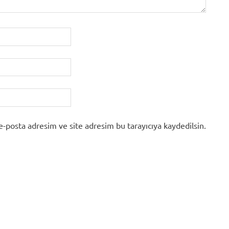
e-posta adresim ve site adresim bu tarayıcıya kaydedilsin.