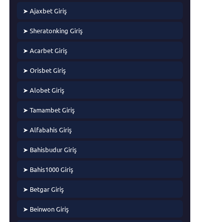
➤ Ajaxbet Giriş
➤ Sheratonking Giriş
➤ Acarbet Giriş
➤ Orisbet Giriş
➤ Alobet Giriş
➤ Tamambet Giriş
➤ Alfabahis Giriş
➤ Bahisbudur Giriş
➤ Bahis1000 Giriş
➤ Betgar Giriş
➤ Beinwon Giriş