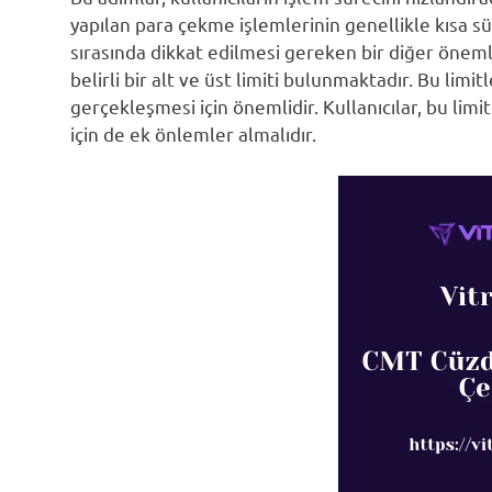
yapılan para çekme işlemlerinin genellikle kısa s
sırasında dikkat edilmesi gereken bir diğer önemli
belirli bir alt ve üst limiti bulunmaktadır. Bu limit
gerçekleşmesi için önemlidir. Kullanıcılar, bu limi
için de ek önlemler almalıdır.