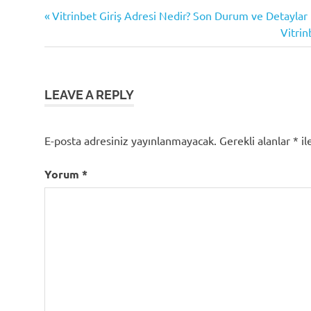
CMT
Previous
Yazı
Vitrinbet Giriş Adresi Nedir? Son Durum ve Detaylar
Cüzdan
Post:
Next
Vitrin
kullanımı
gezinmesi
Post:
Online
bahis
işlemleri
LEAVE A REPLY
Vitrinbet
Para
Çekme
E-posta adresiniz yayınlanmayacak.
Gerekli alanlar
*
il
Yorum
*