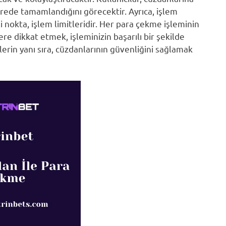
ürede tamamlandığını görecektir. Ayrıca, işlem
 nokta, işlem limitleridir. Her para çekme işleminin
lere dikkat etmek, işleminizin başarılı bir şekilde
tlerin yanı sıra, cüzdanlarının güvenliğini sağlamak