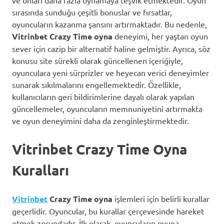
sırasında sunduğu çeşitli bonuslar ve fırsatlar,
oyuncuların kazanma şansını artırmaktadır. Bu nedenle,
Vitrinbet Crazy Time oyna
deneyimi, her yaştan oyun
sever için cazip bir alternatif haline gelmiştir. Ayrıca, söz
konusu site sürekli olarak güncellenen içeriğiyle,
oyunculara yeni sürprizler ve heyecan verici deneyimler
sunarak sıkılmalarını engellemektedir. Özellikle,
kullanıcıların geri bildirimlerine dayalı olarak yapılan
güncellemeler, oyuncuların memnuniyetini artırmakta
ve oyun deneyimini daha da zenginleştirmektedir.
Vitrinbet Crazy Time Oyna
Kuralları
Vitrinbet
Crazy Time oyna
işlemleri için belirli kurallar
geçerlidir. Oyuncular, bu kurallar çerçevesinde hareket
etmek zorundadır. İlk olarak, oyuncuların oyuna