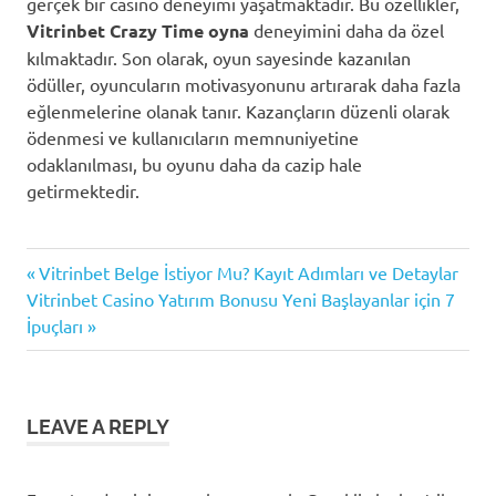
gerçek bir casino deneyimi yaşatmaktadır. Bu özellikler,
Vitrinbet Crazy Time oyna
deneyimini daha da özel
kılmaktadır. Son olarak, oyun sayesinde kazanılan
ödüller, oyuncuların motivasyonunu artırarak daha fazla
eğlenmelerine olanak tanır. Kazançların düzenli olarak
ödenmesi ve kullanıcıların memnuniyetine
odaklanılması, bu oyunu daha da cazip hale
getirmektedir.
Çevrimiçi
Previous
Yazı
Vitrinbet Belge İstiyor Mu? Kayıt Adımları ve Detaylar
Kumar
Next
Post:
Vitrinbet Casino Yatırım Bonusu Yeni Başlayanlar için 7
gezinmesi
Eğlenceli
Post:
İpuçları
deneyim
Vitrinbet
Oyunları
LEAVE A REPLY