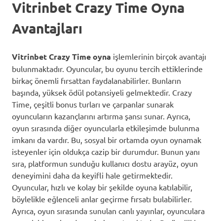
Vitrinbet Crazy Time Oyna
Avantajları
Vitrinbet Crazy Time oyna
işlemlerinin birçok avantajı
bulunmaktadır. Oyuncular, bu oyunu tercih ettiklerinde
birkaç önemli fırsattan faydalanabilirler. Bunların
başında, yüksek ödül potansiyeli gelmektedir. Crazy
Time, çeşitli bonus turları ve çarpanlar sunarak
oyuncuların kazançlarını artırma şansı sunar. Ayrıca,
oyun sırasında diğer oyuncularla etkileşimde bulunma
imkanı da vardır. Bu, sosyal bir ortamda oyun oynamak
isteyenler için oldukça cazip bir durumdur. Bunun yanı
sıra, platformun sunduğu kullanıcı dostu arayüz, oyun
deneyimini daha da keyifli hale getirmektedir.
Oyuncular, hızlı ve kolay bir şekilde oyuna katılabilir,
böylelikle eğlenceli anlar geçirme fırsatı bulabilirler.
Ayrıca, oyun sırasında sunulan canlı yayınlar, oyunculara