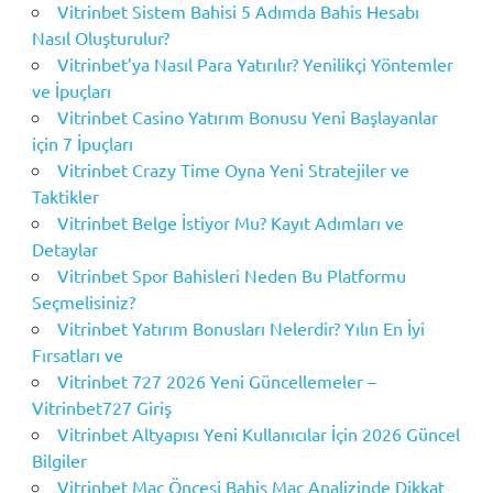
Vitrinbet Sistem Bahisi 5 Adımda Bahis Hesabı
Nasıl Oluşturulur?
Vitrinbet’ya Nasıl Para Yatırılır? Yenilikçi Yöntemler
ve İpuçları
Vitrinbet Casino Yatırım Bonusu Yeni Başlayanlar
için 7 İpuçları
Vitrinbet Crazy Time Oyna Yeni Stratejiler ve
Taktikler
Vitrinbet Belge İstiyor Mu? Kayıt Adımları ve
Detaylar
Vitrinbet Spor Bahisleri Neden Bu Platformu
Seçmelisiniz?
Vitrinbet Yatırım Bonusları Nelerdir? Yılın En İyi
Fırsatları ve
Vitrinbet 727 2026 Yeni Güncellemeler –
Vitrinbet727 Giriş
Vitrinbet Altyapısı Yeni Kullanıcılar İçin 2026 Güncel
Bilgiler
Vitrinbet Maç Öncesi Bahis Maç Analizinde Dikkat