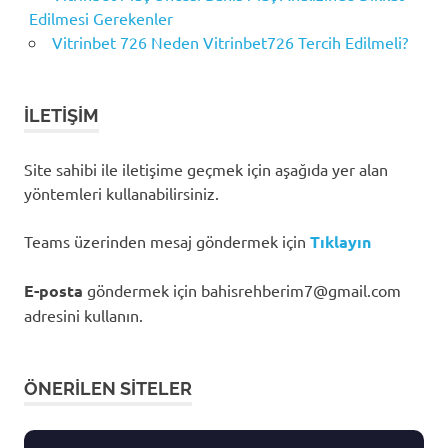
Edilmesi Gerekenler
Vitrinbet 726 Neden Vitrinbet726 Tercih Edilmeli?
İLETIŞIM
Site sahibi ile iletişime geçmek için aşağıda yer alan
yöntemleri kullanabilirsiniz.
Teams üzerinden mesaj göndermek için
Tıklayın
E-posta
göndermek için
bahisrehberim7@gmail.com
adresini kullanın.
ÖNERILEN SITELER