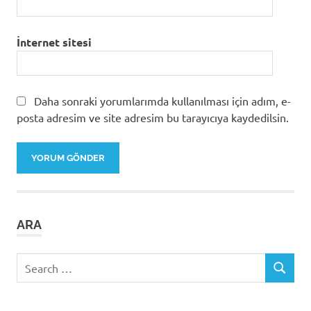
İnternet sitesi
Daha sonraki yorumlarımda kullanılması için adım, e-
posta adresim ve site adresim bu tarayıcıya kaydedilsin.
ARA
Search
SEARCH
for: