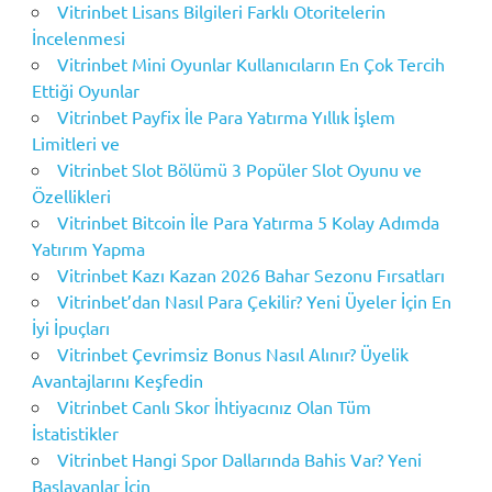
Vitrinbet Lisans Bilgileri Farklı Otoritelerin
İncelenmesi
Vitrinbet Mini Oyunlar Kullanıcıların En Çok Tercih
Ettiği Oyunlar
Vitrinbet Payfix İle Para Yatırma Yıllık İşlem
Limitleri ve
Vitrinbet Slot Bölümü 3 Popüler Slot Oyunu ve
Özellikleri
Vitrinbet Bitcoin İle Para Yatırma 5 Kolay Adımda
Yatırım Yapma
Vitrinbet Kazı Kazan 2026 Bahar Sezonu Fırsatları
Vitrinbet’dan Nasıl Para Çekilir? Yeni Üyeler İçin En
İyi İpuçları
Vitrinbet Çevrimsiz Bonus Nasıl Alınır? Üyelik
Avantajlarını Keşfedin
Vitrinbet Canlı Skor İhtiyacınız Olan Tüm
İstatistikler
Vitrinbet Hangi Spor Dallarında Bahis Var? Yeni
Başlayanlar İçin