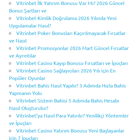
Vitrinbet İlk Yatırım Bonusu Var Mı? 2026 Güncel
Bonus Şartları ve
Vitrinbet Kimlik Doğrulama 2026 Yılında Yeni
Uygulamalar Nasıl?
Vitrinbet Poker Bonusları Kaçırılmayacak Fırsatlar
ve Nasıl
Vitrinbet Promosyonlar 2026 Mart Güncel Fırsatlar
ve Ayrıntılar
Vitrinbet Casino Kayıp Bonusu Fırsatları ve İpuçları
Vitrinbet Casino Sağlayıcıları 2026 Yılı için En
Popüler Oyunlar
Vitrinbet Bahis Nasıl Yapılır? 3 Adımda Hızla Bahis
Yapmanın Yolu
Vitrinbet Sistem Bahisi 5 Adımda Bahis Hesabı
Nasıl Oluşturulur?
Vitrinbet’ya Nasıl Para Yatırılır? Yenilikçi Yöntemler
ve İpuçları
Vitrinbet Casino Yatırım Bonusu Yeni Başlayanlar
için 7 İpuçları