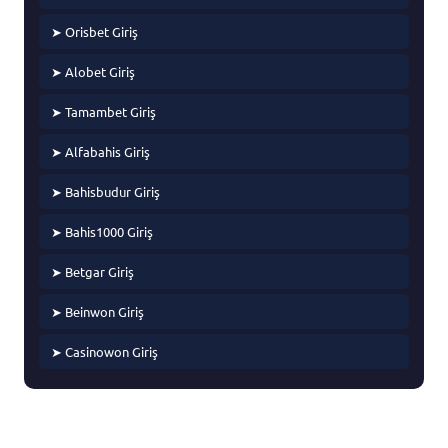
➤ Orisbet Giriş
➤ Alobet Giriş
➤ Tamambet Giriş
➤ Alfabahis Giriş
➤ Bahisbudur Giriş
➤ Bahis1000 Giriş
➤ Betgar Giriş
➤ Beinwon Giriş
➤ Casinowon Giriş