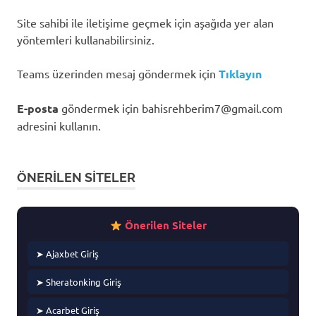
Site sahibi ile iletişime geçmek için aşağıda yer alan
yöntemleri kullanabilirsiniz.
Teams üzerinden mesaj göndermek için
Tıklayın
E-posta
göndermek için
bahisrehberim7@gmail.com
adresini kullanın.
ÖNERILEN SITELER
Önerilen Siteler
➤ Ajaxbet Giriş
➤ Sheratonking Giriş
➤ Acarbet Giriş