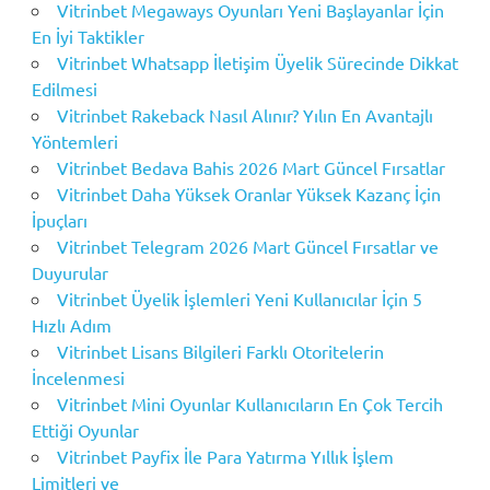
Vitrinbet Megaways Oyunları Yeni Başlayanlar İçin
En İyi Taktikler
Vitrinbet Whatsapp İletişim Üyelik Sürecinde Dikkat
Edilmesi
Vitrinbet Rakeback Nasıl Alınır? Yılın En Avantajlı
Yöntemleri
Vitrinbet Bedava Bahis 2026 Mart Güncel Fırsatlar
Vitrinbet Daha Yüksek Oranlar Yüksek Kazanç İçin
İpuçları
Vitrinbet Telegram 2026 Mart Güncel Fırsatlar ve
Duyurular
Vitrinbet Üyelik İşlemleri Yeni Kullanıcılar İçin 5
Hızlı Adım
Vitrinbet Lisans Bilgileri Farklı Otoritelerin
İncelenmesi
Vitrinbet Mini Oyunlar Kullanıcıların En Çok Tercih
Ettiği Oyunlar
Vitrinbet Payfix İle Para Yatırma Yıllık İşlem
Limitleri ve