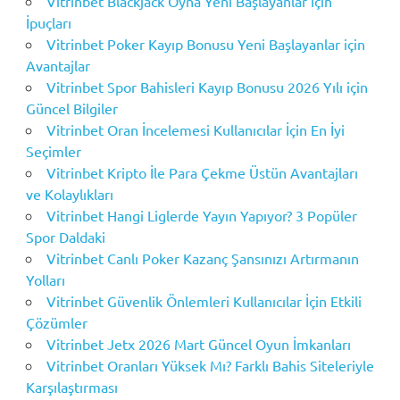
Vitrinbet Blackjack Oyna Yeni Başlayanlar İçin
İpuçları
Vitrinbet Poker Kayıp Bonusu Yeni Başlayanlar için
Avantajlar
Vitrinbet Spor Bahisleri Kayıp Bonusu 2026 Yılı için
Güncel Bilgiler
Vitrinbet Oran İncelemesi Kullanıcılar İçin En İyi
Seçimler
Vitrinbet Kripto İle Para Çekme Üstün Avantajları
ve Kolaylıkları
Vitrinbet Hangi Liglerde Yayın Yapıyor? 3 Popüler
Spor Daldaki
Vitrinbet Canlı Poker Kazanç Şansınızı Artırmanın
Yolları
Vitrinbet Güvenlik Önlemleri Kullanıcılar İçin Etkili
Çözümler
Vitrinbet Jetx 2026 Mart Güncel Oyun İmkanları
Vitrinbet Oranları Yüksek Mı? Farklı Bahis Siteleriyle
Karşılaştırması