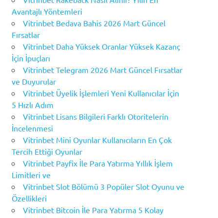
Avantajlı Yöntemleri
Vitrinbet Bedava Bahis 2026 Mart Güncel
Fırsatlar
Vitrinbet Daha Yüksek Oranlar Yüksek Kazanç
İçin İpuçları
Vitrinbet Telegram 2026 Mart Güncel Fırsatlar
ve Duyurular
Vitrinbet Üyelik İşlemleri Yeni Kullanıcılar İçin
5 Hızlı Adım
Vitrinbet Lisans Bilgileri Farklı Otoritelerin
İncelenmesi
Vitrinbet Mini Oyunlar Kullanıcıların En Çok
Tercih Ettiği Oyunlar
Vitrinbet Payfix İle Para Yatırma Yıllık İşlem
Limitleri ve
Vitrinbet Slot Bölümü 3 Popüler Slot Oyunu ve
Özellikleri
Vitrinbet Bitcoin İle Para Yatırma 5 Kolay