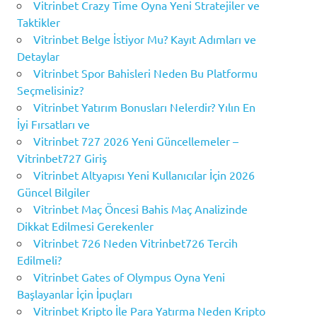
Vitrinbet Crazy Time Oyna Yeni Stratejiler ve
Taktikler
Vitrinbet Belge İstiyor Mu? Kayıt Adımları ve
Detaylar
Vitrinbet Spor Bahisleri Neden Bu Platformu
Seçmelisiniz?
Vitrinbet Yatırım Bonusları Nelerdir? Yılın En
İyi Fırsatları ve
Vitrinbet 727 2026 Yeni Güncellemeler –
Vitrinbet727 Giriş
Vitrinbet Altyapısı Yeni Kullanıcılar İçin 2026
Güncel Bilgiler
Vitrinbet Maç Öncesi Bahis Maç Analizinde
Dikkat Edilmesi Gerekenler
Vitrinbet 726 Neden Vitrinbet726 Tercih
Edilmeli?
Vitrinbet Gates of Olympus Oyna Yeni
Başlayanlar İçin İpuçları
Vitrinbet Kripto İle Para Yatırma Neden Kripto