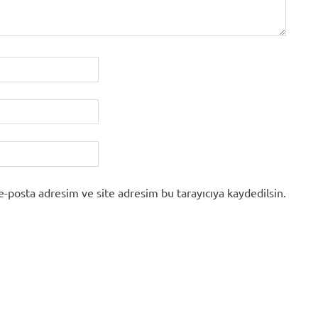
e-posta adresim ve site adresim bu tarayıcıya kaydedilsin.