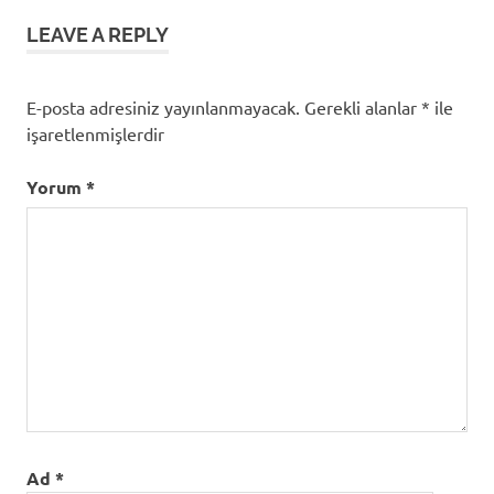
LEAVE A REPLY
E-posta adresiniz yayınlanmayacak.
Gerekli alanlar
*
ile
işaretlenmişlerdir
Yorum
*
Ad
*