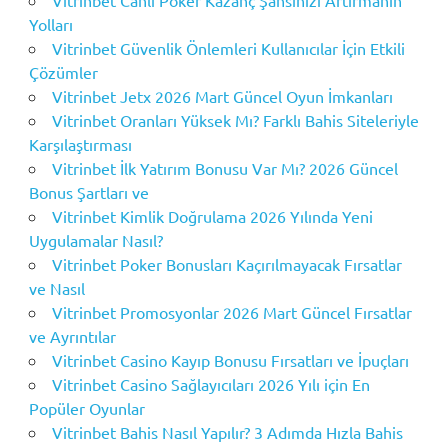
Vitrinbet Canlı Poker Kazanç Şansınızı Artırmanın
Yolları
Vitrinbet Güvenlik Önlemleri Kullanıcılar İçin Etkili
Çözümler
Vitrinbet Jetx 2026 Mart Güncel Oyun İmkanları
Vitrinbet Oranları Yüksek Mı? Farklı Bahis Siteleriyle
Karşılaştırması
Vitrinbet İlk Yatırım Bonusu Var Mı? 2026 Güncel
Bonus Şartları ve
Vitrinbet Kimlik Doğrulama 2026 Yılında Yeni
Uygulamalar Nasıl?
Vitrinbet Poker Bonusları Kaçırılmayacak Fırsatlar
ve Nasıl
Vitrinbet Promosyonlar 2026 Mart Güncel Fırsatlar
ve Ayrıntılar
Vitrinbet Casino Kayıp Bonusu Fırsatları ve İpuçları
Vitrinbet Casino Sağlayıcıları 2026 Yılı için En
Popüler Oyunlar
Vitrinbet Bahis Nasıl Yapılır? 3 Adımda Hızla Bahis