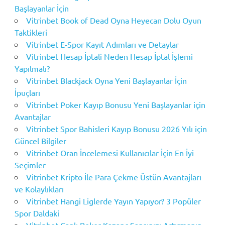
Başlayanlar İçin
Vitrinbet Book of Dead Oyna Heyecan Dolu Oyun
Taktikleri
Vitrinbet E-Spor Kayıt Adımları ve Detaylar
Vitrinbet Hesap İptali Neden Hesap İptal İşlemi
Yapılmalı?
Vitrinbet Blackjack Oyna Yeni Başlayanlar İçin
İpuçları
Vitrinbet Poker Kayıp Bonusu Yeni Başlayanlar için
Avantajlar
Vitrinbet Spor Bahisleri Kayıp Bonusu 2026 Yılı için
Güncel Bilgiler
Vitrinbet Oran İncelemesi Kullanıcılar İçin En İyi
Seçimler
Vitrinbet Kripto İle Para Çekme Üstün Avantajları
ve Kolaylıkları
Vitrinbet Hangi Liglerde Yayın Yapıyor? 3 Popüler
Spor Daldaki