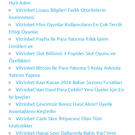
Hızlı Adım
Vitrinbet Lisans Bilgileri Farklı Otoritelerin
İncelenmesi
Vitrinbet Mini Oyunlar Kullanıcıların En Çok Tercih
Ettiği Oyunlar
Vitrinbet Payfix İle Para Yatırma Yıllık İşlem
Limitleri ve
Vitrinbet Slot Bölümü 3 Popüler Slot Oyunu ve
Özellikleri
Vitrinbet Bitcoin İle Para Yatırma 5 Kolay Adımda
Yatırım Yapma
Vitrinbet Kazı Kazan 2026 Bahar Sezonu Fırsatları
Vitrinbet’dan Nasıl Para Çekilir? Yeni Üyeler İçin En
İyi İpuçları
Vitrinbet Çevrimsiz Bonus Nasıl Alınır? Üyelik
Avantajlarını Keşfedin
Vitrinbet Canlı Skor İhtiyacınız Olan Tüm
İstatistikler
Vitrinbet Hangi Spor Dallarında Bahis Var? Yeni