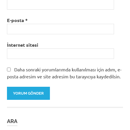
E-posta
*
İnternet sitesi
Daha sonraki yorumlarımda kullanılması için adım, e-
posta adresim ve site adresim bu tarayıcıya kaydedilsin.
ARA