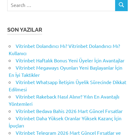
Search
SEARCH
for:
SON YAZILAR
Vitrinbet Dolandırıcı Mı? Vitrinbet Dolandırıcı Mı?
Kullanıcı
Vitrinbet Haftalık Bonus Yeni Üyeler İçin Avantajlar
Vitrinbet Megaways Oyunları Yeni Başlayanlar İçin
En İyi Taktikler
Vitrinbet Whatsapp İletişim Üyelik Sürecinde Dikkat
Edilmesi
Vitrinbet Rakeback Nasıl Alınır? Yılın En Avantajlı
Yöntemleri
Vitrinbet Bedava Bahis 2026 Mart Güncel Fırsatlar
Vitrinbet Daha Yüksek Oranlar Yüksek Kazanç İçin
İpuçları
Vitrinbet Telegram 2026 Mart Güncel Fırsatlar ve