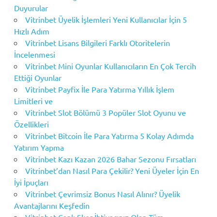
Duyurular
Vitrinbet Üyelik İşlemleri Yeni Kullanıcılar İçin 5
Hızlı Adım
Vitrinbet Lisans Bilgileri Farklı Otoritelerin
İncelenmesi
Vitrinbet Mini Oyunlar Kullanıcıların En Çok Tercih
Ettiği Oyunlar
Vitrinbet Payfix İle Para Yatırma Yıllık İşlem
Limitleri ve
Vitrinbet Slot Bölümü 3 Popüler Slot Oyunu ve
Özellikleri
Vitrinbet Bitcoin İle Para Yatırma 5 Kolay Adımda
Yatırım Yapma
Vitrinbet Kazı Kazan 2026 Bahar Sezonu Fırsatları
Vitrinbet’dan Nasıl Para Çekilir? Yeni Üyeler İçin En
İyi İpuçları
Vitrinbet Çevrimsiz Bonus Nasıl Alınır? Üyelik
Avantajlarını Keşfedin