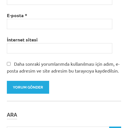
E-posta
*
İnternet sitesi
Daha sonraki yorumlarımda kullanılması için adım, e-
posta adresim ve site adresim bu tarayıcıya kaydedilsin.
ARA