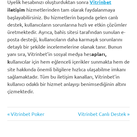
Üyelik hesabınızı oluşturduktan sonra
Vitrinbet
iletişim
hizmetlerinden tam olarak faydalanmaya
başlayabilirsiniz. Bu hizmetlerin başında gelen canlı
destek, kullanıcıların sorunlarına hızlı ve etkin çözümler
üretmektedir. Ayrıca, bahis sitesi tarafından sunulan e-
posta desteği, kullanıcıların daha karmaşık sorunlarını
detaylı bir şekilde incelemelerine olanak tanır. Bunun
yanı sıra, Vitrinbet’in sosyal medya hes
apları,
k
ullanıcılar için hem eğlenceli içerikler sunmakta hem de
site hakkında önemli bilgilere hızlıca ulaşabilme imkanı
sağlamaktadır. Tüm bu iletişim kanalları, Vitrinbet’in
kullanıcı odaklı bir hizmet anlayışı benimsediğinin altını
çizmektedir.
Previous
Next
Yazı
Vitrinbet Poker
Vitrinbet Canlı Destek
Post:
Post:
gezinmesi