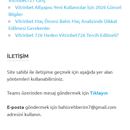
Vitrinbet727 Giriş
Vitrinbet Altyapısı Yeni Kullanıcılar İçin 2026 Güncel
Bilgiler
Vitrinbet Maç Öncesi Bahis Maç Analizinde Dikkat
Edilmesi Gerekenler
Vitrinbet 726 Neden Vitrinbet726 Tercih Edilmeli?
İLETIŞIM
Site sahibi ile iletişime geçmek için aşağıda yer alan
yöntemleri kullanabilirsiniz.
Teams üzerinden mesaj göndermek için
Tıklayın
E-posta
göndermek için
bahisrehberim7@gmail.com
adresini kullanın.