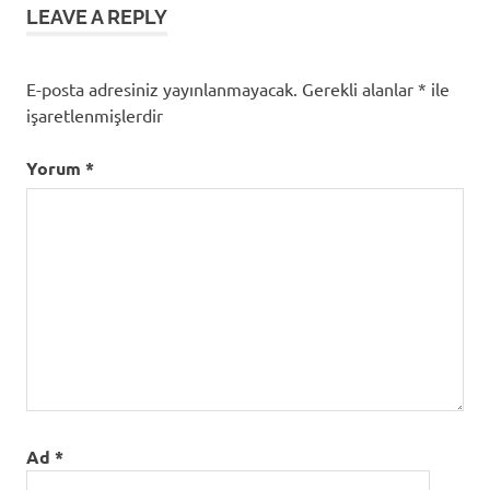
LEAVE A REPLY
E-posta adresiniz yayınlanmayacak.
Gerekli alanlar
*
ile
işaretlenmişlerdir
Yorum
*
Ad
*