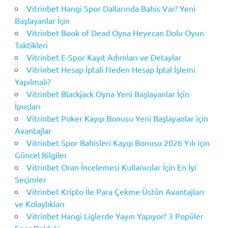
Vitrinbet Hangi Spor Dallarında Bahis Var? Yeni
Başlayanlar İçin
Vitrinbet Book of Dead Oyna Heyecan Dolu Oyun
Taktikleri
Vitrinbet E-Spor Kayıt Adımları ve Detaylar
Vitrinbet Hesap İptali Neden Hesap İptal İşlemi
Yapılmalı?
Vitrinbet Blackjack Oyna Yeni Başlayanlar İçin
İpuçları
Vitrinbet Poker Kayıp Bonusu Yeni Başlayanlar için
Avantajlar
Vitrinbet Spor Bahisleri Kayıp Bonusu 2026 Yılı için
Güncel Bilgiler
Vitrinbet Oran İncelemesi Kullanıcılar İçin En İyi
Seçimler
Vitrinbet Kripto İle Para Çekme Üstün Avantajları
ve Kolaylıkları
Vitrinbet Hangi Liglerde Yayın Yapıyor? 3 Popüler