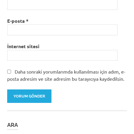
E-posta
*
İnternet sitesi
Daha sonraki yorumlarımda kullanılması için adım, e-
posta adresim ve site adresim bu tarayıcıya kaydedilsin.
ARA