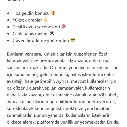
Hoş geldin bonusu
Yüksek oranlar
Çeşitli oyun seçenekleri
Canlı bahis imkanı
Güvenilir ödeme yöntemleri
Bunların yanı sıra, kullanıcılar için düzenlenen özel
kampanyalar ve promosyonlar da kazanç elde etme
şansını artırmaktadır. Örneğin, yeni üye olan kullanıcılar
için sunulan hoş geldin bonusu, bahis işlemlerini daha
avantajlı hale getirebilir. Ayrıca, mevcut kullanıcılar için
de düzenli olarak yapılan kampanyalar, kullanıcıların
daha fazla kazanç elde etmesine olanak tanır. Vitrinbet,
ayrıca kullanıcılarının geri bildirimlerine önem vererek,
sürekli olarak kendini geliştirmekte ve yeni fırsatlar
sunmaktadır. Bunun yanında, kullanıcıların isteklerini
dikkate alarak, platformda yenilikler yapmaktadır. Bu da,