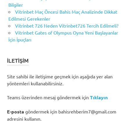
Bilgiler
Vitrinbet Maç Öncesi Bahis Maç Analizinde Dikkat
Edilmesi Gerekenler
Vitrinbet 726 Neden Vitrinbet726 Tercih Edilmeli?
Vitrinbet Gates of Olympus Oyna Yeni Başlayanlar
İçin İpuçları
İLETIŞIM
Site sahibi ile iletişime geçmek için aşağıda yer alan
yöntemleri kullanabilirsiniz.
Teams üzerinden mesaj göndermek için
Tıklayın
E-posta
göndermek için
bahisrehberim7@gmail.com
adresini kullanın.