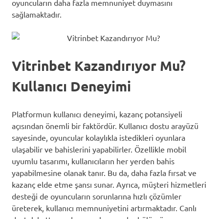
oyuncuların daha fazla memnuniyet duymasını
sağlamaktadır.
Vitrinbet Kazandırıyor Mu?
Kullanıcı Deneyimi
Platformun kullanıcı deneyimi, kazanç potansiyeli
açısından önemli bir faktördür. Kullanıcı dostu arayüzü
sayesinde, oyuncular kolaylıkla istedikleri oyunlara
ulaşabilir ve bahislerini yapabilirler. Özellikle mobil
uyumlu tasarımı, kullanıcıların her yerden bahis
yapabilmesine olanak tanır. Bu da, daha fazla fırsat ve
kazanç elde etme şansı sunar. Ayrıca, müşteri hizmetleri
desteği de oyuncuların sorunlarına hızlı çözümler
üreterek, kullanıcı memnuniyetini artırmaktadır. Canlı