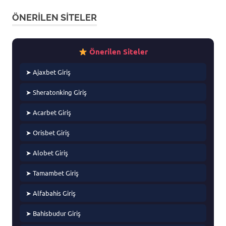
ÖNERILEN SITELER
Önerilen Siteler
➤ Ajaxbet Giriş
➤ Sheratonking Giriş
➤ Acarbet Giriş
➤ Orisbet Giriş
➤ Alobet Giriş
➤ Tamambet Giriş
➤ Alfabahis Giriş
➤ Bahisbudur Giriş