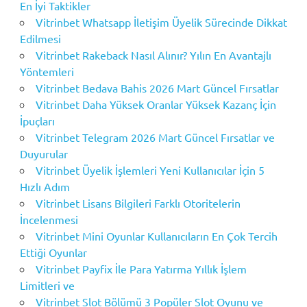
En İyi Taktikler
Vitrinbet Whatsapp İletişim Üyelik Sürecinde Dikkat
Edilmesi
Vitrinbet Rakeback Nasıl Alınır? Yılın En Avantajlı
Yöntemleri
Vitrinbet Bedava Bahis 2026 Mart Güncel Fırsatlar
Vitrinbet Daha Yüksek Oranlar Yüksek Kazanç İçin
İpuçları
Vitrinbet Telegram 2026 Mart Güncel Fırsatlar ve
Duyurular
Vitrinbet Üyelik İşlemleri Yeni Kullanıcılar İçin 5
Hızlı Adım
Vitrinbet Lisans Bilgileri Farklı Otoritelerin
İncelenmesi
Vitrinbet Mini Oyunlar Kullanıcıların En Çok Tercih
Ettiği Oyunlar
Vitrinbet Payfix İle Para Yatırma Yıllık İşlem
Limitleri ve
Vitrinbet Slot Bölümü 3 Popüler Slot Oyunu ve