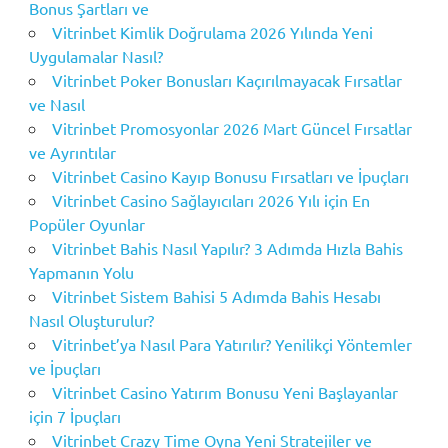
Bonus Şartları ve
Vitrinbet Kimlik Doğrulama 2026 Yılında Yeni
Uygulamalar Nasıl?
Vitrinbet Poker Bonusları Kaçırılmayacak Fırsatlar
ve Nasıl
Vitrinbet Promosyonlar 2026 Mart Güncel Fırsatlar
ve Ayrıntılar
Vitrinbet Casino Kayıp Bonusu Fırsatları ve İpuçları
Vitrinbet Casino Sağlayıcıları 2026 Yılı için En
Popüler Oyunlar
Vitrinbet Bahis Nasıl Yapılır? 3 Adımda Hızla Bahis
Yapmanın Yolu
Vitrinbet Sistem Bahisi 5 Adımda Bahis Hesabı
Nasıl Oluşturulur?
Vitrinbet’ya Nasıl Para Yatırılır? Yenilikçi Yöntemler
ve İpuçları
Vitrinbet Casino Yatırım Bonusu Yeni Başlayanlar
için 7 İpuçları
Vitrinbet Crazy Time Oyna Yeni Stratejiler ve