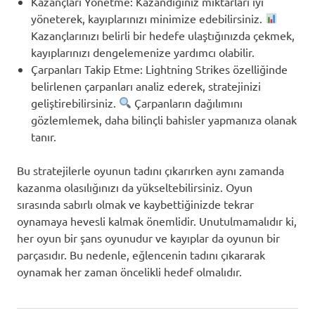
Kazançları Yönetme: Kazandığınız miktarları iyi
yöneterek, kayıplarınızı minimize edebilirsiniz.
Kazançlarınızı belirli bir hedefe ulaştığınızda çekmek,
kayıplarınızı dengelemenize yardımcı olabilir.
Çarpanları Takip Etme: Lightning Strikes özelliğinde
belirlenen çarpanları analiz ederek, stratejinizi
geliştirebilirsiniz.
Çarpanların dağılımını
gözlemlemek, daha bilinçli bahisler yapmanıza olanak
tanır.
Bu stratejilerle oyunun tadını çıkarırken aynı zamanda
kazanma olasılığınızı da yükseltebilirsiniz. Oyun
sırasında sabırlı olmak ve kaybettiğinizde tekrar
oynamaya hevesli kalmak önemlidir. Unutulmamalıdır ki,
her oyun bir şans oyunudur ve kayıplar da oyunun bir
parçasıdır. Bu nedenle, eğlencenin tadını çıkararak
oynamak her zaman öncelikli hedef olmalıdır.