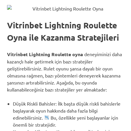
Vitrinbet Lightning Roulette
Oyna ile Kazanma Stratejileri
Vitrinbet Lightning Roulette oyna
deneyiminizi daha
kazançlı hale getirmek için bazı stratejiler
geliştirebilirsiniz. Rulet oyunu şansa dayalı bir oyun
olmasına rağmen, bazı yöntemleri deneyerek kazanma
şansınızı artırabilirsiniz. Aşağıda, bu oyunda
kullanabileceğiniz bazı stratejiler yer almaktadır:
Düşük Riskli Bahisler: İlk başta düşük riskli bahislerle
başlayarak oyun hakkında daha fazla bilgi
edinebilirsiniz.
Bu, özellikle yeni başlayanlar için
önemli bir stratejidir.