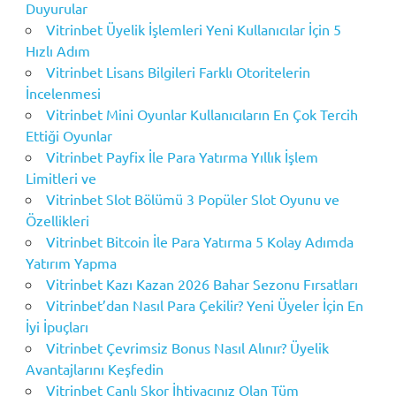
Duyurular
Vitrinbet Üyelik İşlemleri Yeni Kullanıcılar İçin 5
Hızlı Adım
Vitrinbet Lisans Bilgileri Farklı Otoritelerin
İncelenmesi
Vitrinbet Mini Oyunlar Kullanıcıların En Çok Tercih
Ettiği Oyunlar
Vitrinbet Payfix İle Para Yatırma Yıllık İşlem
Limitleri ve
Vitrinbet Slot Bölümü 3 Popüler Slot Oyunu ve
Özellikleri
Vitrinbet Bitcoin İle Para Yatırma 5 Kolay Adımda
Yatırım Yapma
Vitrinbet Kazı Kazan 2026 Bahar Sezonu Fırsatları
Vitrinbet’dan Nasıl Para Çekilir? Yeni Üyeler İçin En
İyi İpuçları
Vitrinbet Çevrimsiz Bonus Nasıl Alınır? Üyelik
Avantajlarını Keşfedin
Vitrinbet Canlı Skor İhtiyacınız Olan Tüm