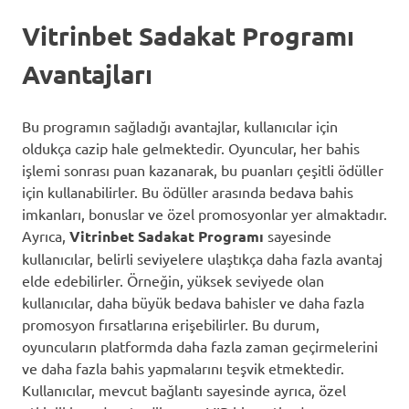
Vitrinbet Sadakat Programı
Avantajları
Bu programın sağladığı avantajlar, kullanıcılar için
oldukça cazip hale gelmektedir. Oyuncular, her bahis
işlemi sonrası puan kazanarak, bu puanları çeşitli ödüller
için kullanabilirler. Bu ödüller arasında bedava bahis
imkanları, bonuslar ve özel promosyonlar yer almaktadır.
Ayrıca,
Vitrinbet Sadakat Programı
sayesinde
kullanıcılar, belirli seviyelere ulaştıkça daha fazla avantaj
elde edebilirler. Örneğin, yüksek seviyede olan
kullanıcılar, daha büyük bedava bahisler ve daha fazla
promosyon fırsatlarına erişebilirler. Bu durum,
oyuncuların platformda daha fazla zaman geçirmelerini
ve daha fazla bahis yapmalarını teşvik etmektedir.
Kullanıcılar, mevcut bağlantı sayesinde ayrıca, özel