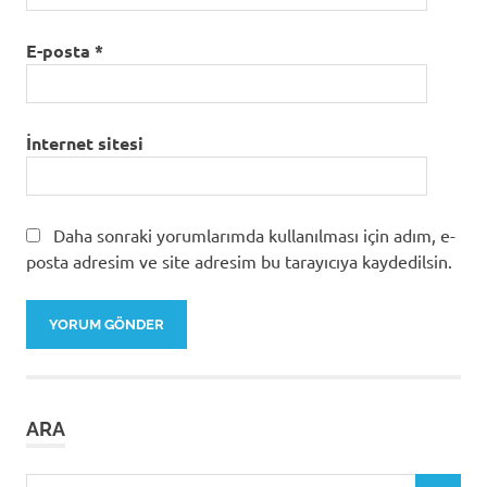
E-posta
*
İnternet sitesi
Daha sonraki yorumlarımda kullanılması için adım, e-
posta adresim ve site adresim bu tarayıcıya kaydedilsin.
ARA
Search