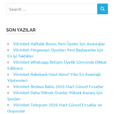
Search
SEARCH
for:
SON YAZILAR
Vitrinbet Haftalık Bonus Yeni Üyeler İçin Avantajlar
Vitrinbet Megaways Oyunları Yeni Başlayanlar İçin
En İyi Taktikler
Vitrinbet Whatsapp İletişim Üyelik Sürecinde Dikkat
Edilmesi
Vitrinbet Rakeback Nasıl Alınır? Yılın En Avantajlı
Yöntemleri
Vitrinbet Bedava Bahis 2026 Mart Güncel Fırsatlar
Vitrinbet Daha Yüksek Oranlar Yüksek Kazanç İçin
İpuçları
Vitrinbet Telegram 2026 Mart Güncel Fırsatlar ve
Duyurular