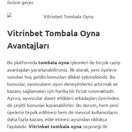
önüne geçer.
Vitrinbet Tombala Oyna
Avantajları
Bu platformda
tombala oyna
işlemleri ile birçok cazip
avantajdan yararlanabilirsiniz. İlk olarak, yeni üyelere
sunulan hoş geldin bonusları dikkat çekmektedir. Bu
bonuslar, oyuncuların oyun deneyimlerini artırmak ve
kazanç sağlamaları için harika bir fırsat sunmaktadır.
Ayrıca, oyuncular davet ettikleri arkadaşları üzerinden
de çeşitli bonuslar kazanabilirler. Bu durum, hem yeni
üyelerin teşvik edilmesi hem de mevcut kullanıcıların
daha fazla kazanç elde etmesi açısından oldukça
faydalıdır.
Vitrinbet tombala oyna
seçeneği ile