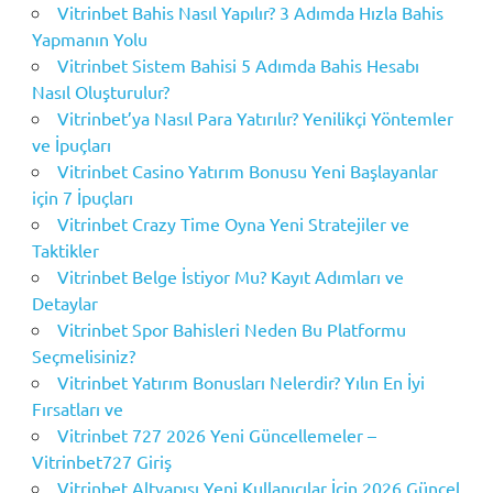
Vitrinbet Bahis Nasıl Yapılır? 3 Adımda Hızla Bahis
Yapmanın Yolu
Vitrinbet Sistem Bahisi 5 Adımda Bahis Hesabı
Nasıl Oluşturulur?
Vitrinbet’ya Nasıl Para Yatırılır? Yenilikçi Yöntemler
ve İpuçları
Vitrinbet Casino Yatırım Bonusu Yeni Başlayanlar
için 7 İpuçları
Vitrinbet Crazy Time Oyna Yeni Stratejiler ve
Taktikler
Vitrinbet Belge İstiyor Mu? Kayıt Adımları ve
Detaylar
Vitrinbet Spor Bahisleri Neden Bu Platformu
Seçmelisiniz?
Vitrinbet Yatırım Bonusları Nelerdir? Yılın En İyi
Fırsatları ve
Vitrinbet 727 2026 Yeni Güncellemeler –
Vitrinbet727 Giriş
Vitrinbet Altyapısı Yeni Kullanıcılar İçin 2026 Güncel