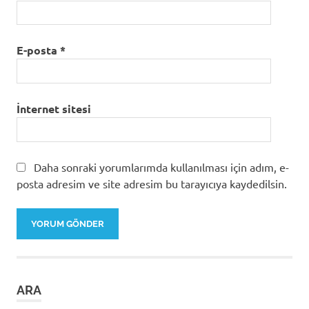
E-posta
*
İnternet sitesi
Daha sonraki yorumlarımda kullanılması için adım, e-
posta adresim ve site adresim bu tarayıcıya kaydedilsin.
ARA