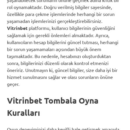
rol oynamaktadır. Doğru verilmiş bilgiler sayesinde,
özellikle para çekme işlemlerinde herhangi bir sorun
yaşamadan işlemlerinizi gerçekleştirebilirsiniz.
Vitrinbet
platformu, kullanıcı bilgilerinin güvenliğini
sağlamak için gerekli önlemleri almaktadır. Ayrıca,
kullanıcıların hesap bilgilerini güncel tutması, herhangi
bir sorun yaşamamaları açısından büyük önem
taşımaktadır. Bu nedenle, hesabınızı oluşturduktan
sonra, bilgilerinizi düzenli olarak kontrol etmenizi
öneririz. Unutmayın ki, güncel bilgiler, size daha iyi bir
hizmet sunulmasını sağlar ve olası sorunların önüne
geçer.
Vitrinbet Tombala Oyna
Kuralları
Oyun deneyiminizi daha keyifli hale getirmek amacıyla