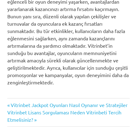
eğlenceli bir oyun deneyimi yaşarken, avantajlardan
yararlanarak kazancınızı artırma fırsatını kaçırmayın.
Bunun yanı sıra, düzenli olarak yapılan çekilişler ve
turnuvalar da oyunculara ek kazanç fırsatları
sunmaktadır. Bu tür etkinlikler, kullanıcıların daha fazla
eğlenmesini sağlarken, aynı zamanda kazançlarını
artırmalarına da yardımcı olmaktadır. Vitrinbet’in
sunduğu bu avantajlar, oyuncuların memnuniyetini
artırmak amacıyla sürekli olarak güncellenmekte ve
geliştirilmektedir. Ayrıca, kullanıcılar için sunduğu çeşitli
promosyonlar ve kampanyalar, oyun deneyimini daha da
zenginleştirmektedir.
Çevrimiçi
Previous
Yazı
Vitrinbet Jackpot Oyunları Nasıl Oynanır ve Stratejiler
Tombala
Next
Post:
Vitrinbet Lisans Sorgulaması Neden Vitrinbeti Tercih
gezinmesi
Tombala
Post:
Etmelisiniz?
Kuralları
Vitrinbet