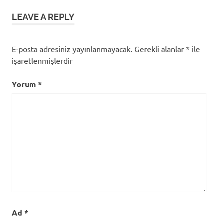
Oyun
LEAVE A REPLY
E-posta adresiniz yayınlanmayacak.
Gerekli alanlar
*
ile
işaretlenmişlerdir
Yorum
*
Ad
*