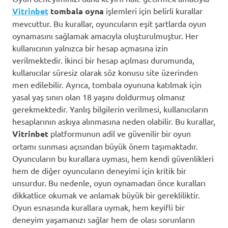
Vitrinbet
tombala oyna
işlemleri için belirli kurallar
mevcuttur. Bu kurallar, oyuncuların eşit şartlarda oyun
oynamasını sağlamak amacıyla oluşturulmuştur. Her
kullanıcının yalnızca bir hesap açmasına izin
verilmektedir. İkinci bir hesap açılması durumunda,
kullanıcılar süresiz olarak söz konusu site üzerinden
men edilebilir. Ayrıca, tombala oyununa katılmak için
yasal yaş sınırı olan 18 yaşını doldurmuş olmanız
gerekmektedir. Yanlış bilgilerin verilmesi, kullanıcıların
hesaplarının askıya alınmasına neden olabilir. Bu kurallar,
Vitrinbet
platformunun adil ve güvenilir bir oyun
ortamı sunması açısından büyük önem taşımaktadır.
Oyuncuların bu kurallara uyması, hem kendi güvenlikleri
hem de diğer oyuncuların deneyimi için kritik bir
unsurdur. Bu nedenle, oyun oynamadan önce kuralları
dikkatlice okumak ve anlamak büyük bir gerekliliktir.
Oyun esnasında kurallara uymak, hem keyifli bir
deneyim yaşamanızı sağlar hem de olası sorunların