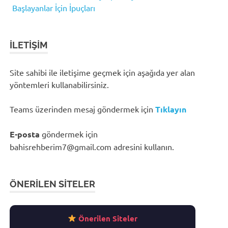
Başlayanlar İçin İpuçları
İLETIŞIM
Site sahibi ile iletişime geçmek için aşağıda yer alan
yöntemleri kullanabilirsiniz.
Teams üzerinden mesaj göndermek için
Tıklayın
E-posta
göndermek için
bahisrehberim7@gmail.com
adresini kullanın.
ÖNERILEN SITELER
Önerilen Siteler