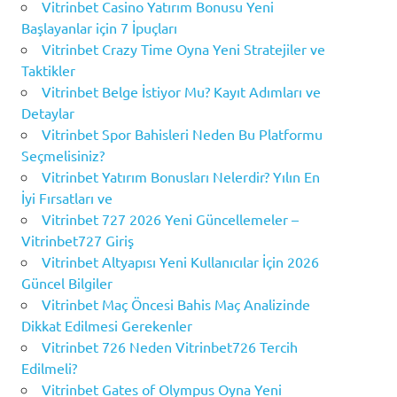
Vitrinbet Casino Yatırım Bonusu Yeni
Başlayanlar için 7 İpuçları
Vitrinbet Crazy Time Oyna Yeni Stratejiler ve
Taktikler
Vitrinbet Belge İstiyor Mu? Kayıt Adımları ve
Detaylar
Vitrinbet Spor Bahisleri Neden Bu Platformu
Seçmelisiniz?
Vitrinbet Yatırım Bonusları Nelerdir? Yılın En
İyi Fırsatları ve
Vitrinbet 727 2026 Yeni Güncellemeler –
Vitrinbet727 Giriş
Vitrinbet Altyapısı Yeni Kullanıcılar İçin 2026
Güncel Bilgiler
Vitrinbet Maç Öncesi Bahis Maç Analizinde
Dikkat Edilmesi Gerekenler
Vitrinbet 726 Neden Vitrinbet726 Tercih
Edilmeli?
Vitrinbet Gates of Olympus Oyna Yeni