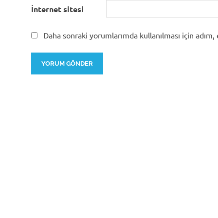
İnternet sitesi
Daha sonraki yorumlarımda kullanılması için adım, 