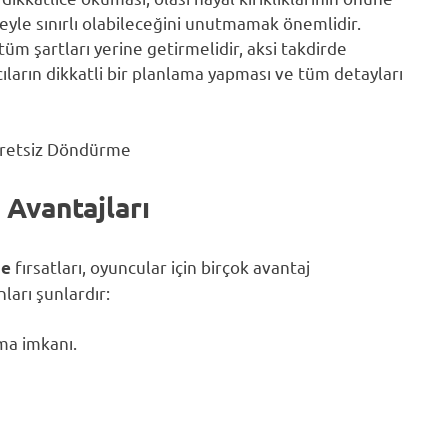
üreyle sınırlı olabileceğini unutmamak önemlidir.
üm şartları yerine getirmelidir, aksi takdirde
ıların dikkatli bir planlama yapması ve tüm detayları
Avantajları
fırsatları, oyuncular için birçok avantaj
me
ları şunlardır:
ma imkanı.