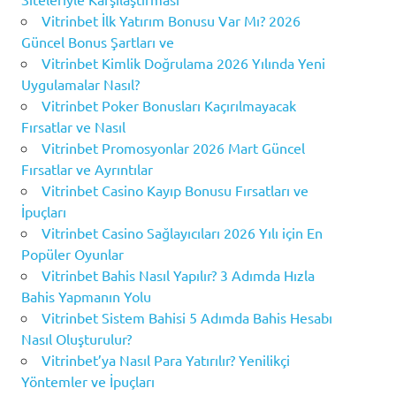
Vitrinbet İlk Yatırım Bonusu Var Mı? 2026
Güncel Bonus Şartları ve
Vitrinbet Kimlik Doğrulama 2026 Yılında Yeni
Uygulamalar Nasıl?
Vitrinbet Poker Bonusları Kaçırılmayacak
Fırsatlar ve Nasıl
Vitrinbet Promosyonlar 2026 Mart Güncel
Fırsatlar ve Ayrıntılar
Vitrinbet Casino Kayıp Bonusu Fırsatları ve
İpuçları
Vitrinbet Casino Sağlayıcıları 2026 Yılı için En
Popüler Oyunlar
Vitrinbet Bahis Nasıl Yapılır? 3 Adımda Hızla
Bahis Yapmanın Yolu
Vitrinbet Sistem Bahisi 5 Adımda Bahis Hesabı
Nasıl Oluşturulur?
Vitrinbet’ya Nasıl Para Yatırılır? Yenilikçi
Yöntemler ve İpuçları