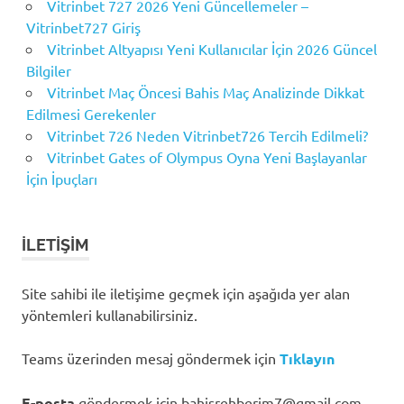
Vitrinbet 727 2026 Yeni Güncellemeler –
Vitrinbet727 Giriş
Vitrinbet Altyapısı Yeni Kullanıcılar İçin 2026 Güncel
Bilgiler
Vitrinbet Maç Öncesi Bahis Maç Analizinde Dikkat
Edilmesi Gerekenler
Vitrinbet 726 Neden Vitrinbet726 Tercih Edilmeli?
Vitrinbet Gates of Olympus Oyna Yeni Başlayanlar
İçin İpuçları
İLETIŞIM
Site sahibi ile iletişime geçmek için aşağıda yer alan
yöntemleri kullanabilirsiniz.
Teams üzerinden mesaj göndermek için
Tıklayın
E-posta
göndermek için
bahisrehberim7@gmail.com