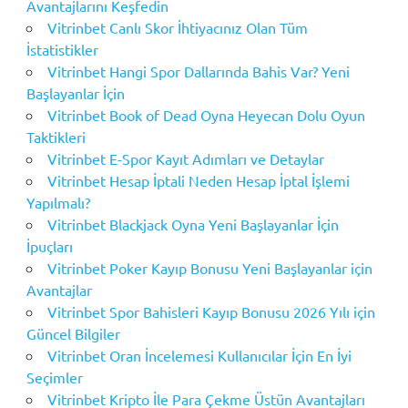
Avantajlarını Keşfedin
Vitrinbet Canlı Skor İhtiyacınız Olan Tüm
İstatistikler
Vitrinbet Hangi Spor Dallarında Bahis Var? Yeni
Başlayanlar İçin
Vitrinbet Book of Dead Oyna Heyecan Dolu Oyun
Taktikleri
Vitrinbet E-Spor Kayıt Adımları ve Detaylar
Vitrinbet Hesap İptali Neden Hesap İptal İşlemi
Yapılmalı?
Vitrinbet Blackjack Oyna Yeni Başlayanlar İçin
İpuçları
Vitrinbet Poker Kayıp Bonusu Yeni Başlayanlar için
Avantajlar
Vitrinbet Spor Bahisleri Kayıp Bonusu 2026 Yılı için
Güncel Bilgiler
Vitrinbet Oran İncelemesi Kullanıcılar İçin En İyi
Seçimler
Vitrinbet Kripto İle Para Çekme Üstün Avantajları