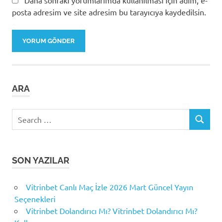
posta adresim ve site adresim bu tarayıcıya kaydedilsin.
ARA
Search
SEARCH
for:
SON YAZILAR
Vitrinbet Canlı Maç İzle 2026 Mart Güncel Yayın
Seçenekleri
Vitrinbet Dolandırıcı Mı? Vitrinbet Dolandırıcı Mı?