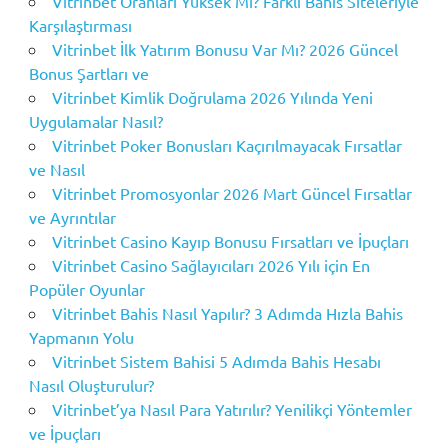
Vitrinbet Oranları Yüksek Mı? Farklı Bahis Siteleriyle
Karşılaştırması
Vitrinbet İlk Yatırım Bonusu Var Mı? 2026 Güncel
Bonus Şartları ve
Vitrinbet Kimlik Doğrulama 2026 Yılında Yeni
Uygulamalar Nasıl?
Vitrinbet Poker Bonusları Kaçırılmayacak Fırsatlar
ve Nasıl
Vitrinbet Promosyonlar 2026 Mart Güncel Fırsatlar
ve Ayrıntılar
Vitrinbet Casino Kayıp Bonusu Fırsatları ve İpuçları
Vitrinbet Casino Sağlayıcıları 2026 Yılı için En
Popüler Oyunlar
Vitrinbet Bahis Nasıl Yapılır? 3 Adımda Hızla Bahis
Yapmanın Yolu
Vitrinbet Sistem Bahisi 5 Adımda Bahis Hesabı
Nasıl Oluşturulur?
Vitrinbet’ya Nasıl Para Yatırılır? Yenilikçi Yöntemler
ve İpuçları