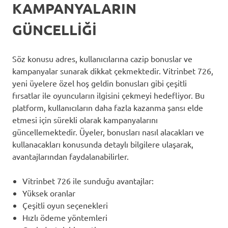
KAMPANYALARIN
GÜNCELLİĞİ
Söz konusu adres, kullanıcılarına cazip bonuslar ve
kampanyalar sunarak dikkat çekmektedir. Vitrinbet 726,
yeni üyelere özel hoş geldin bonusları gibi çeşitli
fırsatlar ile oyuncuların ilgisini çekmeyi hedefliyor. Bu
platform, kullanıcıların daha fazla kazanma şansı elde
etmesi için sürekli olarak kampanyalarını
güncellemektedir. Üyeler, bonusları nasıl alacakları ve
kullanacakları konusunda detaylı bilgilere ulaşarak,
avantajlarından faydalanabilirler.
Vitrinbet 726 ile sunduğu avantajlar:
Yüksek oranlar
Çeşitli oyun seçenekleri
Hızlı ödeme yöntemleri