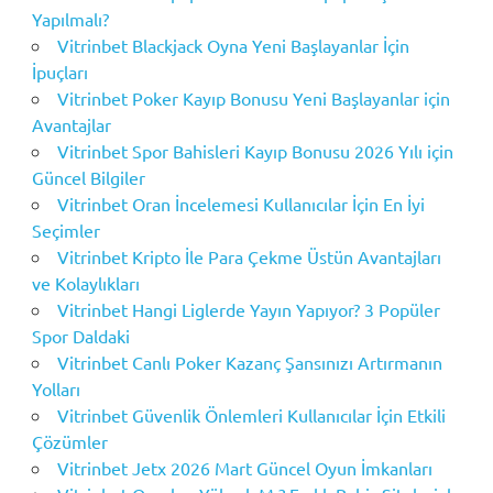
Yapılmalı?
Vitrinbet Blackjack Oyna Yeni Başlayanlar İçin
İpuçları
Vitrinbet Poker Kayıp Bonusu Yeni Başlayanlar için
Avantajlar
Vitrinbet Spor Bahisleri Kayıp Bonusu 2026 Yılı için
Güncel Bilgiler
Vitrinbet Oran İncelemesi Kullanıcılar İçin En İyi
Seçimler
Vitrinbet Kripto İle Para Çekme Üstün Avantajları
ve Kolaylıkları
Vitrinbet Hangi Liglerde Yayın Yapıyor? 3 Popüler
Spor Daldaki
Vitrinbet Canlı Poker Kazanç Şansınızı Artırmanın
Yolları
Vitrinbet Güvenlik Önlemleri Kullanıcılar İçin Etkili
Çözümler
Vitrinbet Jetx 2026 Mart Güncel Oyun İmkanları