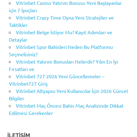
Vitrinbet Casino Yatırım Bonusu Yeni Başlayanlar
için 7 İpuçları
Vitrinbet Crazy Time Oyna Yeni Stratejiler ve
Taktikler
Vitrinbet Belge İstiyor Mu? Kayıt Adımları ve
Detaylar
Vitrinbet Spor Bahisleri Neden Bu Platformu
Seçmelisiniz?
Vitrinbet Yatırım Bonusları Nelerdir? Yılın En İyi
Fırsatları ve
Vitrinbet 727 2026 Yeni Güncellemeler –
Vitrinbet727 Giriş
Vitrinbet Altyapısı Yeni Kullanıcılar İçin 2026 Güncel
Bilgiler
Vitrinbet Maç Öncesi Bahis Maç Analizinde Dikkat
Edilmesi Gerekenler
İLETIŞIM