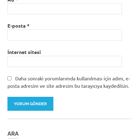
E-posta
*
İnternet sitesi
Daha sonraki yorumlarımda kullanılması için adım, e-
posta adresim ve site adresim bu tarayıcıya kaydedilsin.
ARA