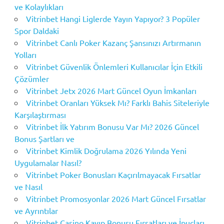
ve Kolaylıkları
Vitrinbet Hangi Liglerde Yayın Yapıyor? 3 Popüler
Spor Daldaki
Vitrinbet Canlı Poker Kazanç Şansınızı Artırmanın
Yolları
Vitrinbet Güvenlik Önlemleri Kullanıcılar İçin Etkili
Çözümler
Vitrinbet Jetx 2026 Mart Güncel Oyun İmkanları
Vitrinbet Oranları Yüksek Mı? Farklı Bahis Siteleriyle
Karşılaştırması
Vitrinbet İlk Yatırım Bonusu Var Mı? 2026 Güncel
Bonus Şartları ve
Vitrinbet Kimlik Doğrulama 2026 Yılında Yeni
Uygulamalar Nasıl?
Vitrinbet Poker Bonusları Kaçırılmayacak Fırsatlar
ve Nasıl
Vitrinbet Promosyonlar 2026 Mart Güncel Fırsatlar
ve Ayrıntılar
Vitrinbet Casino Kayıp Bonusu Fırsatları ve İpuçları