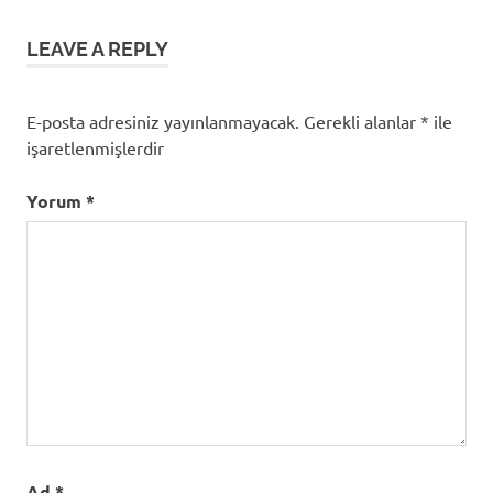
Maç
Tahminleri
LEAVE A REPLY
E-posta adresiniz yayınlanmayacak.
Gerekli alanlar
*
ile
işaretlenmişlerdir
Yorum
*
Ad
*