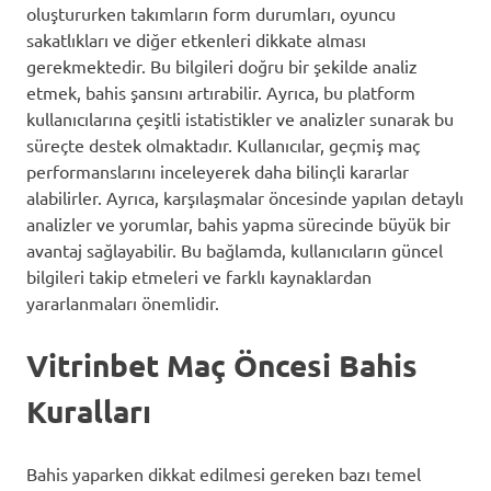
oluştururken takımların form durumları, oyuncu
sakatlıkları ve diğer etkenleri dikkate alması
gerekmektedir. Bu bilgileri doğru bir şekilde analiz
etmek, bahis şansını artırabilir. Ayrıca, bu platform
kullanıcılarına çeşitli istatistikler ve analizler sunarak bu
süreçte destek olmaktadır. Kullanıcılar, geçmiş maç
performanslarını inceleyerek daha bilinçli kararlar
alabilirler. Ayrıca, karşılaşmalar öncesinde yapılan detaylı
analizler ve yorumlar, bahis yapma sürecinde büyük bir
avantaj sağlayabilir. Bu bağlamda, kullanıcıların güncel
bilgileri takip etmeleri ve farklı kaynaklardan
yararlanmaları önemlidir.
Vitrinbet Maç Öncesi Bahis
Kuralları
Bahis yaparken dikkat edilmesi gereken bazı temel