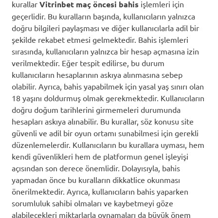
kurallar
Vitrinbet maç öncesi bahis
işlemleri için
geçerlidir. Bu kuralların başında, kullanıcıların yalnızca
doğru bilgileri paylaşması ve diğer kullanıcılarla adil bir
şekilde rekabet etmesi gelmektedir. Bahis işlemleri
sırasında, kullanıcıların yalnızca bir hesap açmasına izin
verilmektedir. Eğer tespit edilirse, bu durum
kullanıcıların hesaplarının askıya alınmasına sebep
olabilir. Ayrıca, bahis yapabilmek için yasal yaş sınırı olan
18 yaşını doldurmuş olmak gerekmektedir. Kullanıcıların
doğru doğum tarihlerini girmemeleri durumunda
hesapları askıya alınabilir. Bu kurallar, söz konusu site
güvenli ve adil bir oyun ortamı sunabilmesi için gerekli
düzenlemelerdir. Kullanıcıların bu kurallara uyması, hem
kendi güvenlikleri hem de platformun genel işleyişi
açısından son derece önemlidir. Dolayısıyla, bahis
yapmadan önce bu kuralların dikkatlice okunması
önerilmektedir. Ayrıca, kullanıcıların bahis yaparken
sorumluluk sahibi olmaları ve kaybetmeyi göze
alabilecekleri miktarlarla oynamaları da büyük önem