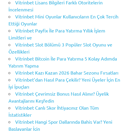
Vitrinbet Lisans Bilgileri Farklı Otoritelerin
İncelenmesi
Vitrinbet Mini Oyunlar Kullanıcıların En Çok Tercih
Ettiği Oyunlar
Vitrinbet Payfix İle Para Yatırma Yıllık İşlem
Limitleri ve
Vitrinbet Slot Bölümü 3 Popüler Slot Oyunu ve
Özellikleri
Vitrinbet Bitcoin İle Para Yatırma 5 Kolay Adımda
Yatırım Yapma
Vitrinbet Kazı Kazan 2026 Bahar Sezonu Fırsatları
Vitrinbet’dan Nasıl Para Çekilir? Yeni Üyeler İçin En
İyi İpuçları
Vitrinbet Çevrimsiz Bonus Nasıl Alınır? Üyelik
Avantajlarını Keşfedin
Vitrinbet Canlı Skor İhtiyacınız Olan Tüm
İstatistikler
Vitrinbet Hangi Spor Dallarında Bahis Var? Yeni
Başlayanlar İçin