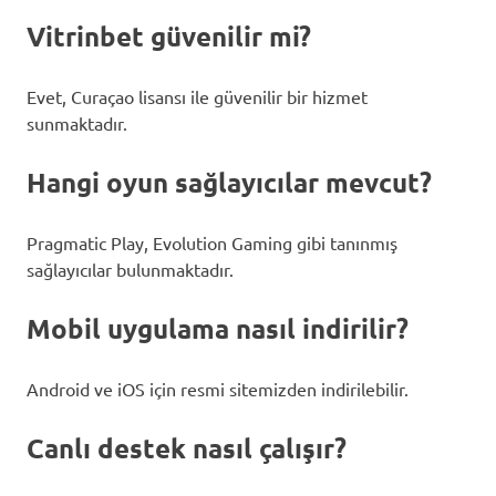
Vitrinbet güvenilir mi?
Evet, Curaçao lisansı ile güvenilir bir hizmet
sunmaktadır.
Hangi oyun sağlayıcılar mevcut?
Pragmatic Play, Evolution Gaming gibi tanınmış
sağlayıcılar bulunmaktadır.
Mobil uygulama nasıl indirilir?
Android ve iOS için resmi sitemizden indirilebilir.
Canlı destek nasıl çalışır?