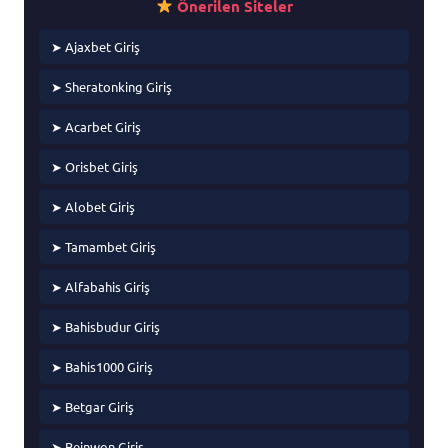
Önerilen Siteler
➤ Ajaxbet Giriş
➤ Sheratonking Giriş
➤ Acarbet Giriş
➤ Orisbet Giriş
➤ Alobet Giriş
➤ Tamambet Giriş
➤ Alfabahis Giriş
➤ Bahisbudur Giriş
➤ Bahis1000 Giriş
➤ Betgar Giriş
➤ Beinwon Giriş