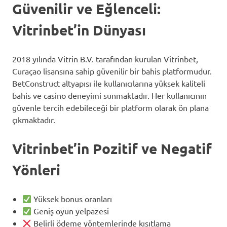
Güvenilir ve Eğlenceli:
Vitrinbet’in Dünyası
2018 yılında Vitrin B.V. tarafından kurulan Vitrinbet,
Curaçao lisansına sahip güvenilir bir bahis platformudur.
BetConstruct altyapısı ile kullanıcılarına yüksek kaliteli
bahis ve casino deneyimi sunmaktadır. Her kullanıcının
güvenle tercih edebileceği bir platform olarak ön plana
çıkmaktadır.
Vitrinbet’in Pozitif ve Negatif
Yönleri
Yüksek bonus oranları
Geniş oyun yelpazesi
Belirli ödeme yöntemlerinde kısıtlama