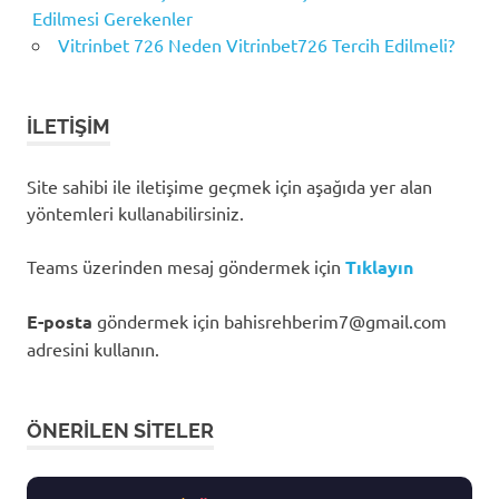
Edilmesi Gerekenler
Vitrinbet 726 Neden Vitrinbet726 Tercih Edilmeli?
İLETIŞIM
Site sahibi ile iletişime geçmek için aşağıda yer alan
yöntemleri kullanabilirsiniz.
Teams üzerinden mesaj göndermek için
Tıklayın
E-posta
göndermek için
bahisrehberim7@gmail.com
adresini kullanın.
ÖNERILEN SITELER