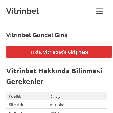
Skip
to
Vitrinbet
MENU
content
Vitrinbet Güncel Giriş
Tıkla, Vitrinbet'a Giriş Yap!
Vitrinbet Hakkında Bilinmesi
Gerekenler
Özellik
Detay
Site Adı
Vitrinbet
Kuruluş
2018