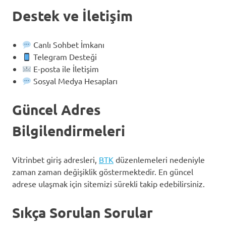
Destek ve İletişim
Canlı Sohbet İmkanı
Telegram Desteği
E-posta ile İletişim
Sosyal Medya Hesapları
Güncel Adres
Bilgilendirmeleri
Vitrinbet giriş adresleri,
BTK
düzenlemeleri nedeniyle
zaman zaman değişiklik göstermektedir. En güncel
adrese ulaşmak için sitemizi sürekli takip edebilirsiniz.
Sıkça Sorulan Sorular